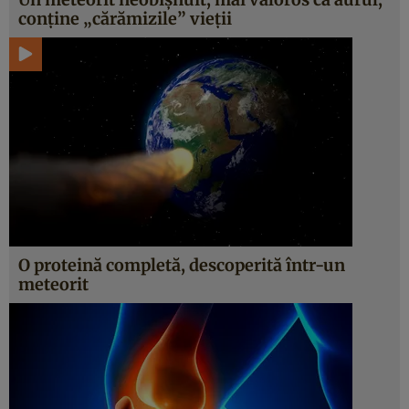
conține „cărămizile” vieții
O proteină completă, descoperită într-un
meteorit