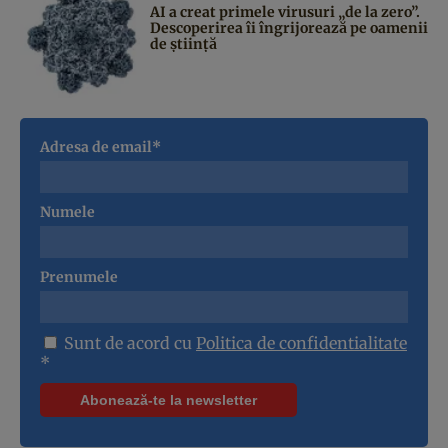
AI a creat primele virusuri „de la zero”.
Descoperirea îi îngrijorează pe oamenii
de știință
Adresa de email*
Numele
Prenumele
Sunt de acord cu
Politica de confidentialitate
*