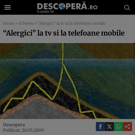
Home
»
D:News
»
“Alergici” la tv si la telefoane mobile
“Alergici” la tv si la telefoane mobile
Descopera
Publicat: 20.05.2009