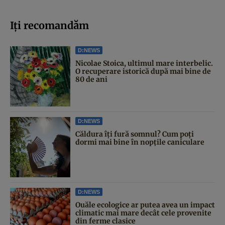
Iți recomandăm
D:NEWS
Nicolae Stoica, ultimul mare interbelic.
O recuperare istorică după mai bine de
80 de ani
D:NEWS
Căldura îți fură somnul? Cum poți
dormi mai bine în nopțile caniculare
D:NEWS
Ouăle ecologice ar putea avea un impact
climatic mai mare decât cele provenite
din ferme clasice