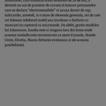
Johansson, care studiaza acest fenomen de 20 de ani, a
devenit un soi de purtator de cuvant al tuturor persoanelor
care se declara “electrosensibile” si acuza dureri de cap,
tahicardie, ameteli, si o stare de oboseala generala, ori de cate
ori folosesc telefonul mobil sau incalzesc o farfurie cu
mancare in cuptorul cu microunde. De altfel, gratie studiilor
lui Johansson, Suedia este si singura tara din lume unde
aceasta maladie este recunoscuta ca atare (Canada, Statele
Unite, Elvetia, Marea Britanie evalueaza si ele aceasta
posibilitate).