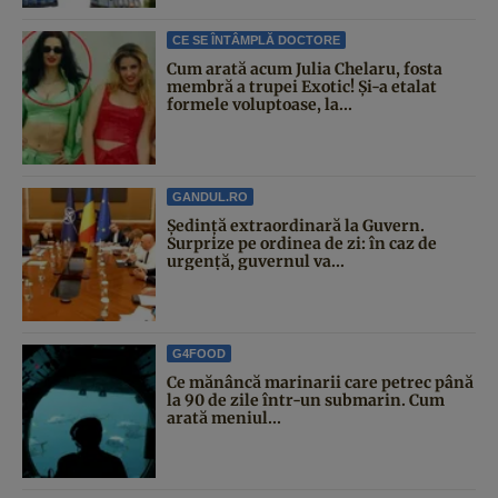
CE SE ÎNTÂMPLĂ DOCTORE
Cum arată acum Julia Chelaru, fosta
membră a trupei Exotic! Și-a etalat
formele voluptoase, la...
GANDUL.RO
Şedinţă extraordinară la Guvern.
Surprize pe ordinea de zi: în caz de
urgență, guvernul va...
G4FOOD
Ce mănâncă marinarii care petrec până
la 90 de zile într-un submarin. Cum
arată meniul...