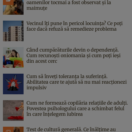
oamenilor tocmai a fost observat și la
maimuțe
Vecinul îți pune în pericol locuința? Ce poți
face dacă refuză să remedieze problema
Când cumpărăturile devin o dependență.
Cum recunoști oniomania și cum poți ieși
din acest cerc
Cum să înveți toleranța la suferință.
Abilitatea care te ajută să nu mai reacționezi
impulsiv
Cum ne formează copilăria relațiile de adulți.
Povestea psihologului care a schimbat felul
în care înțelegem iubirea
Test de cultură generală. Ce înălțime au