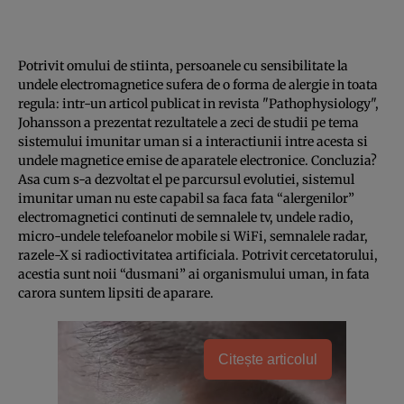
Potrivit omului de stiinta, persoanele cu sensibilitate la
undele electromagnetice sufera de o forma de alergie in toata
regula: intr-un articol publicat in revista "Pathophysiology",
Johansson a prezentat rezultatele a zeci de studii pe tema
sistemului imunitar uman si a interactiunii intre acesta si
undele magnetice emise de aparatele electronice. Concluzia?
Asa cum s-a dezvoltat el pe parcursul evolutiei, sistemul
imunitar uman nu este capabil sa faca fata “alergenilor”
electromagnetici continuti de semnalele tv, undele radio,
micro-undele telefoanelor mobile si WiFi, semnalele radar,
razele-X si radioctivitatea artificiala. Potrivit cercetatorului,
acestia sunt noii “dusmani” ai organismului uman, in fata
carora suntem lipsiti de aparare.
Citește articolul