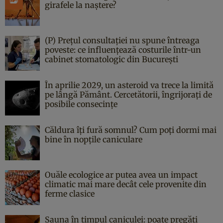
girafele la naștere?
(P) Prețul consultației nu spune întreaga
poveste: ce influențează costurile într-un
cabinet stomatologic din București
În aprilie 2029, un asteroid va trece la limită
pe lângă Pământ. Cercetătorii, îngrijorați de
posibile consecințe
Căldura îți fură somnul? Cum poți dormi mai
bine în nopțile caniculare
Ouăle ecologice ar putea avea un impact
climatic mai mare decât cele provenite din
ferme clasice
Sauna în timpul caniculei: poate pregăti