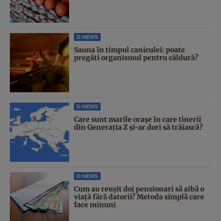
D:NEWS
Sauna în timpul caniculei: poate
pregăti organismul pentru căldură?
D:NEWS
Care sunt marile orașe în care tinerii
din Generația Z și-ar dori să trăiască?
D:NEWS
Cum au reușit doi pensionari să aibă o
viață fără datorii? Metoda simplă care
face minuni