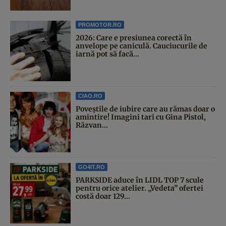
PROMOTOR.RO
2026: Care e presiunea corectă în
anvelope pe caniculă. Cauciucurile de
iarnă pot să facă...
CIAO.RO
Poveştile de iubire care au rămas doar o
amintire! Imagini tari cu Gina Pistol,
Răzvan...
GO4IT.RO
PARKSIDE aduce în LIDL TOP 7 scule
pentru orice atelier. „Vedeta” ofertei
costă doar 129...