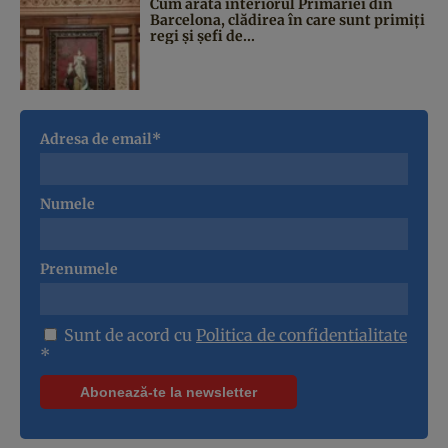
Cum arată interiorul Primăriei din
Barcelona, clădirea în care sunt primiți
regi și șefi de...
Adresa de email*
Numele
Prenumele
Sunt de acord cu
Politica de confidentialitate
*