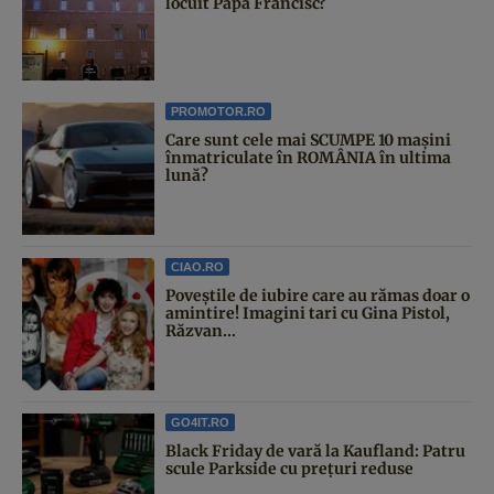
locuit Papa Francisc?
PROMOTOR.RO
Care sunt cele mai SCUMPE 10 mașini
înmatriculate în ROMÂNIA în ultima
lună?
CIAO.RO
Poveştile de iubire care au rămas doar o
amintire! Imagini tari cu Gina Pistol,
Răzvan...
GO4IT.RO
Black Friday de vară la Kaufland: Patru
scule Parkside cu prețuri reduse