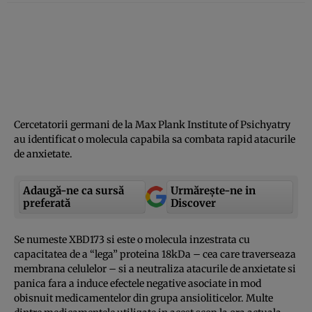
Cercetatorii germani de la Max Plank Institute of Psichyatry
au identificat o molecula capabila sa combata rapid atacurile
de anxietate.
Adaugă-ne ca sursă
Urmărește-ne in
preferată
Discover
Se numeste XBD173 si este o molecula inzestrata cu
capacitatea de a “lega” proteina 18kDa – cea care traverseaza
membrana celulelor – si a neutraliza atacurile de anxietate si
panica fara a induce efectele negative asociate in mod
obisnuit medicamentelor din grupa ansioliticelor. Multe