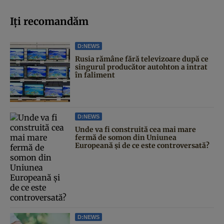
Iți recomandăm
D:NEWS
Rusia rămâne fără televizoare după ce
singurul producător autohton a intrat
în faliment
D:NEWS
Unde va fi construită cea mai mare
fermă de somon din Uniunea
Europeană și de ce este controversată?
D:NEWS