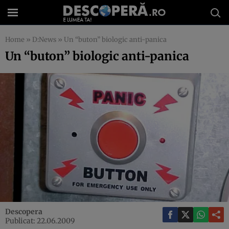
Home
»
D:News
»
Un “buton” biologic anti-panica
Un “buton” biologic anti-panica
Descopera
Publicat: 22.06.2009