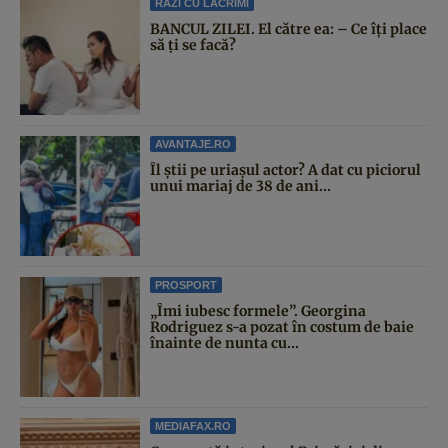
RAZI CU LACRIMI
BANCUL ZILEI. El către ea: – Ce îți place
să ți se facă?
AVANTAJE.RO
Îl știi pe uriașul actor? A dat cu piciorul
unui mariaj de 38 de ani...
PROSPORT
„Îmi iubesc formele”. Georgina
Rodriguez s-a pozat în costum de baie
înainte de nunta cu...
MEDIAFAX.RO