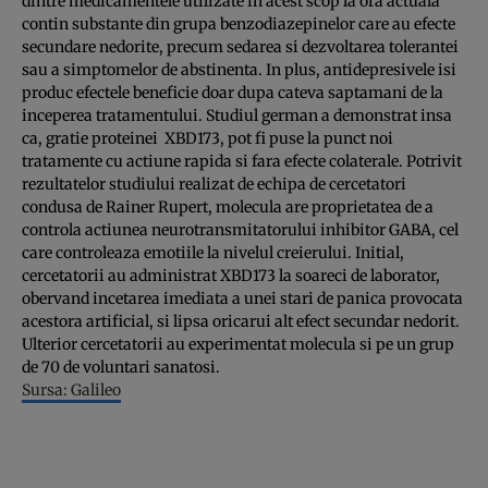
dintre medicamentele utilizate in acest scop la ora actuala
contin substante din grupa benzodiazepinelor care au efecte
secundare nedorite, precum sedarea si dezvoltarea tolerantei
sau a simptomelor de abstinenta. In plus, antidepresivele isi
produc efectele beneficie doar dupa cateva saptamani de la
inceperea tratamentului. Studiul german a demonstrat insa
ca, gratie proteinei XBD173, pot fi puse la punct noi
tratamente cu actiune rapida si fara efecte colaterale. Potrivit
rezultatelor studiului realizat de echipa de cercetatori
condusa de Rainer Rupert, molecula are proprietatea de a
controla actiunea neurotransmitatorului inhibitor GABA, cel
care controleaza emotiile la nivelul creierului. Initial,
cercetatorii au administrat XBD173 la soareci de laborator,
obervand incetarea imediata a unei stari de panica provocata
acestora artificial, si lipsa oricarui alt efect secundar nedorit.
Ulterior cercetatorii au experimentat molecula si pe un grup
de 70 de voluntari sanatosi.
Sursa: Galileo