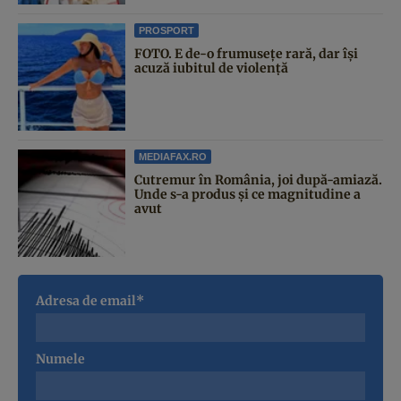
PROSPORT
FOTO. E de-o frumusețe rară, dar își
acuză iubitul de violență
MEDIAFAX.RO
Cutremur în România, joi după-amiază.
Unde s-a produs și ce magnitudine a
avut
Adresa de email*
Numele