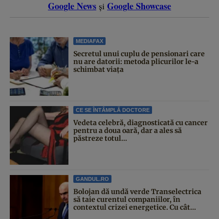
Google News
Google Showcase
și
MEDIAFAX
Secretul unui cuplu de pensionari care
nu are datorii: metoda plicurilor le-a
schimbat viața
CE SE ÎNTÂMPLĂ DOCTORE
Vedeta celebră, diagnosticată cu cancer
pentru a doua oară, dar a ales să
păstreze totul...
GANDUL.RO
Bolojan dă undă verde Transelectrica
să taie curentul companiilor, în
contextul crizei energetice. Cu cât...