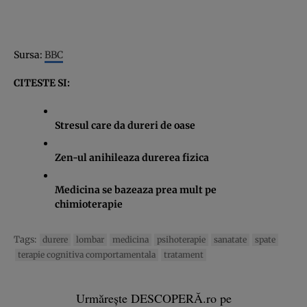
Sursa:
BBC
CITESTE SI:
Stresul care da dureri de oase
Zen-ul anihileaza durerea fizica
Medicina se bazeaza prea mult pe
chimioterapie
Tags:
durere
lombar
medicina
psihoterapie
sanatate
spate
terapie cognitiva comportamentala
tratament
Urmărește DESCOPERĂ.ro pe