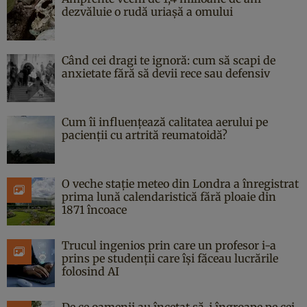
dezvăluie o rudă uriașă a omului
Când cei dragi te ignoră: cum să scapi de
anxietate fără să devii rece sau defensiv
Cum îi influențează calitatea aerului pe
pacienții cu artrită reumatoidă?
O veche stație meteo din Londra a înregistrat
prima lună calendaristică fără ploaie din
1871 încoace
Trucul ingenios prin care un profesor i-a
prins pe studenții care își făceau lucrările
folosind AI
De ce oamenii au încetat să-i îngroape pe cei