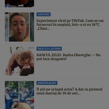
G4FOOD
Experiment viral pe TikTok. Cum se coc
fursecuri în mașină, într-o zi cu 38°C.
„Chiar...
RAZI CU LACRIMI
BANCUL ZILEI. Badea Gheorghe: – Nu
pot face dragoste!
AVANTAJE.RO
Îl știi pe uriașul actor? A dat cu piciorul
unui mariaj de 38 de ani...