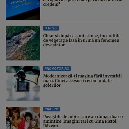
credem?
D:NEWS
Chiar și după ce sunt stinse, incendiile
de vegetație lasă în urmă un fenomen
devastator
PROMOTOR.RO
Modernizează-ți mașina fără investiții
mari. Cinci accesorii recomandate
șoferilor
CIAO.RO
Poveştile de iubire care au rămas doar o
amintire! Imagini tari cu Gina Pistol,
Răzvan...