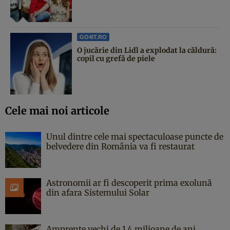
GO4IT.RO
O jucărie din Lidl a explodat la căldură:
copil cu grefă de piele
Cele mai noi articole
Unul dintre cele mai spectaculoase puncte de
belvedere din România va fi restaurat
Astronomii ar fi descoperit prima exolună
din afara Sistemului Solar
Amprente vechi de 1,4 milioane de ani