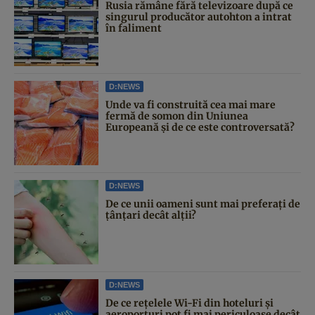
Rusia rămâne fără televizoare după ce
singurul producător autohton a intrat
în faliment
D:NEWS
Unde va fi construită cea mai mare
fermă de somon din Uniunea
Europeană și de ce este controversată?
D:NEWS
De ce unii oameni sunt mai preferați de
țânțari decât alții?
D:NEWS
De ce rețelele Wi-Fi din hoteluri și
aeroporturi pot fi mai periculoase decât