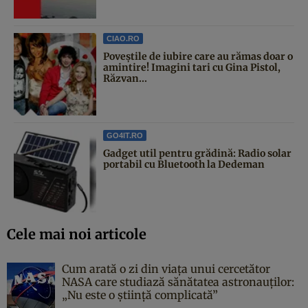
CIAO.RO
Poveştile de iubire care au rămas doar o
amintire! Imagini tari cu Gina Pistol,
Răzvan...
GO4IT.RO
Gadget util pentru grădină: Radio solar
portabil cu Bluetooth la Dedeman
Cele mai noi articole
Cum arată o zi din viața unui cercetător
NASA care studiază sănătatea astronauților:
„Nu este o știință complicată”