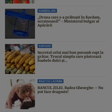
GANDUL.RO
„Drona care s-a prăbușit în Kardam,
ucraineană!” - Ministerul bulgar al
Apărării
G4FOOD
Secretul celui mai bun porumb copt la
grătar. Trucul simplu care păstrează
boabele dulci și...
RAZI CU LACRIMI
BANCUL ZILEI. Badea Gheorghe: – Nu
pot face dragoste!