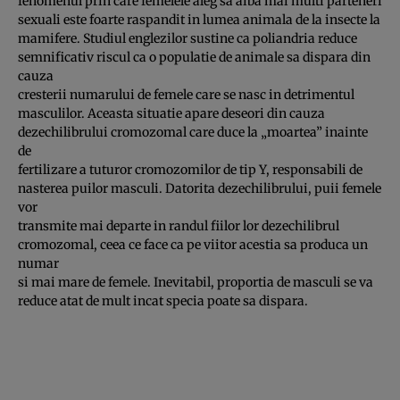
fenomenul prin care femelele aleg sa aiba mai multi parteneri
sexuali este foarte raspandit in lumea animala de la insecte la
mamifere. Studiul englezilor sustine ca poliandria reduce
semnificativ riscul ca o populatie de animale sa dispara din
cauza
cresterii numarului de femele care se nasc in detrimentul
masculilor. Aceasta situatie apare deseori din cauza
dezechilibrului cromozomal care duce la „moartea” inainte
de
fertilizare a tuturor cromozomilor de tip Y, responsabili de
nasterea puilor masculi. Datorita dezechilibrului, puii femele
vor
transmite mai departe in randul fiilor lor dezechilibrul
cromozomal, ceea ce face ca pe viitor acestia sa produca un
numar
si mai mare de femele. Inevitabil, proportia de masculi se va
reduce atat de mult incat specia poate sa dispara.