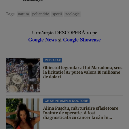
Tags:
natura
poliandrie
specii
zoologie
Urmărește DESCOPERĂ.ro pe
Google News
Google Showcase
și
MEDIAFAX
Obiectul legendar al lui Maradona, scos
la licitație! Ar putea valora 10 milioane
de dolari
CE SE ÎNTÂMPLĂ DOCTORE
Alina Pușcău, mărturisire sfâșietoare
înainte de operație. A fost
diagnosticată cu cancer la sân în...