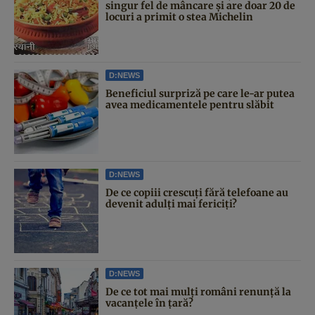
singur fel de mâncare și are doar 20 de
locuri a primit o stea Michelin
D:NEWS
Beneficiul surpriză pe care le-ar putea
avea medicamentele pentru slăbit
D:NEWS
De ce copiii crescuți fără telefoane au
devenit adulți mai fericiți?
D:NEWS
De ce tot mai mulți români renunță la
vacanțele în țară?