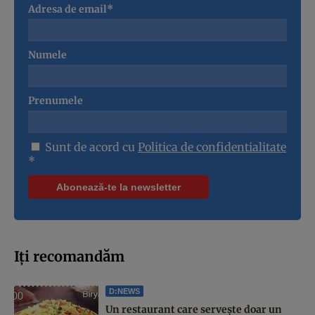
Adresa de email*
Numele
Prenumele
Sunt de acord cu
Politica de confidentialitate
*
Iți recomandăm
D:NEWS
Un restaurant care servește doar un