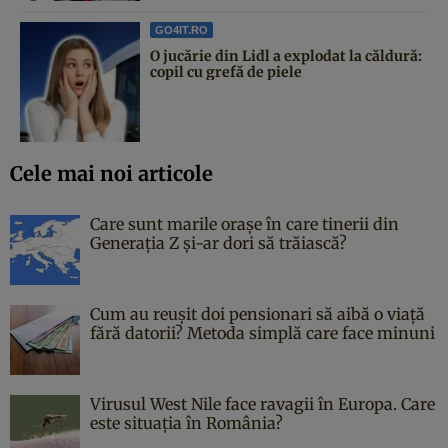
GO4IT.RO
O jucărie din Lidl a explodat la căldură:
copil cu grefă de piele
Cele mai noi articole
Care sunt marile orașe în care tinerii din
Generația Z și-ar dori să trăiască?
Cum au reușit doi pensionari să aibă o viață
fără datorii? Metoda simplă care face minuni
Virusul West Nile face ravagii în Europa. Care
este situația în România?