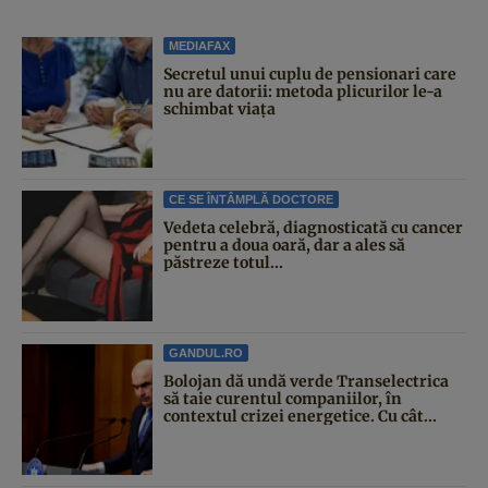
MEDIAFAX
Secretul unui cuplu de pensionari care
nu are datorii: metoda plicurilor le-a
schimbat viața
CE SE ÎNTÂMPLĂ DOCTORE
Vedeta celebră, diagnosticată cu cancer
pentru a doua oară, dar a ales să
păstreze totul...
GANDUL.RO
Bolojan dă undă verde Transelectrica
să taie curentul companiilor, în
contextul crizei energetice. Cu cât...