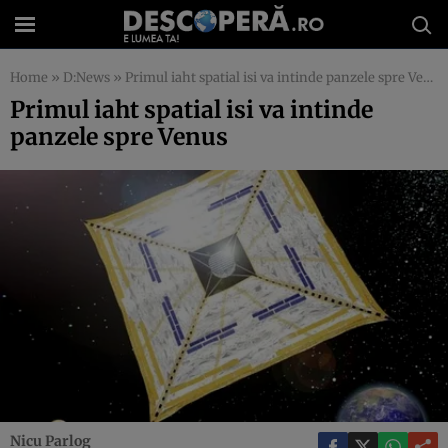
Home
»
D:News
»
Primul iaht spatial isi va intinde panzele spre Venus
Primul iaht spatial isi va intinde
panzele spre Venus
Nicu Parlog