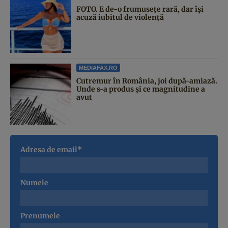
FOTO. E de-o frumusețe rară, dar își
acuză iubitul de violență
MEDIAFAX.RO
Cutremur în România, joi după-amiază.
Unde s-a produs și ce magnitudine a
avut
Adresa de email*
Numele
Prenumele