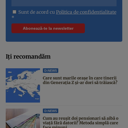
Sunt de acord cu
Politica de confidentialitate
*
Iți recomandăm
D:NEWS
Care sunt marile orașe în care tinerii
din Generația Z și-ar dori să trăiască?
D:NEWS
Cum au reușit doi pensionari să aibă o
viață fără datorii? Metoda simplă care
face minuni