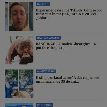
G4FOOD
Experiment viral pe TikTok. Cum se coc
fursecuri în mașină, într-o zi cu 38°C.
„Chiar...
RAZI CU LACRIMI
BANCUL ZILEI. Badea Gheorghe: – Nu
pot face dragoste!
AVANTAJE.RO
Îl știi pe uriașul actor? A dat cu piciorul
unui mariaj de 38 de ani...
PROSPORT