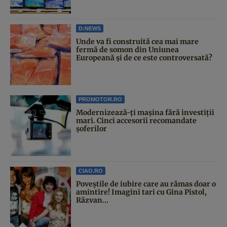
D:NEWS
Unde va fi construită cea mai mare
fermă de somon din Uniunea
Europeană și de ce este controversată?
PROMOTOR.RO
Modernizează-ți mașina fără investiții
mari. Cinci accesorii recomandate
șoferilor
CIAO.RO
Poveştile de iubire care au rămas doar o
amintire! Imagini tari cu Gina Pistol,
Răzvan...