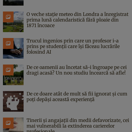
O veche stație meteo din Londra a înregistrat
prima lună calendaristică fără ploaie din
1871 încoace
Trucul ingenios prin care un profesor i-a
prins pe studenții care își făceau lucrările
folosind AI
De ce oamenii au încetat să-i îngroape pe cei
dragi acasă? Un nou studiu încearcă să afle!
De ce doare atât de mult să fii ignorat și cum
poți depăși această experiență
Tinerii și angajații din medii defavorizate, cei
mai vulnerabili la extinderea carierelor
profesionale