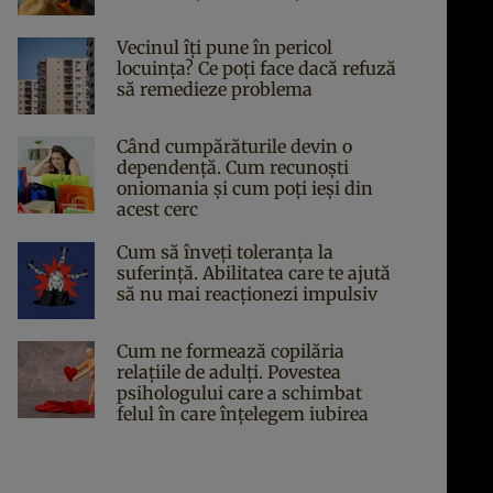
Vecinul îți pune în pericol
locuința? Ce poți face dacă refuză
să remedieze problema
Când cumpărăturile devin o
dependență. Cum recunoști
oniomania și cum poți ieși din
acest cerc
Cum să înveți toleranța la
suferință. Abilitatea care te ajută
să nu mai reacționezi impulsiv
Cum ne formează copilăria
relațiile de adulți. Povestea
psihologului care a schimbat
felul în care înțelegem iubirea