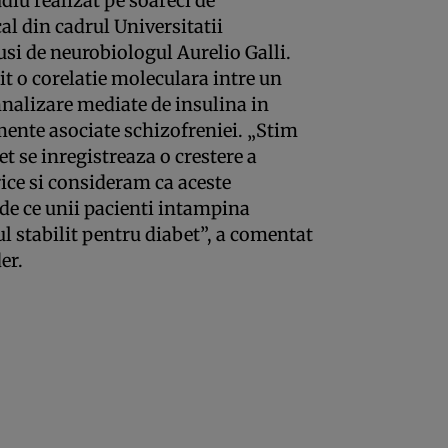
diu realizat pe soareci de
al din cadrul Universitatii
usi de neurobiologul Aurelio Galli.
t o corelatie moleculara intre un
nalizare mediate de insulina in
mente asociate schizofreniei. „Stim
t se inregistreaza o crestere a
rice si consideram ca aceste
 de ce unii pacienti intampina
 stabilit pentru diabet”, a comentat
er.