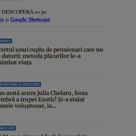
e DESCOPERĂ.ro pe
ws
Google Showcase
și
IAFAX
cretul unui cuplu de pensionari care nu
 datorii: metoda plicurilor le-a
himbat viața
SE ÎNTÂMPLĂ DOCTORE
m arată acum Julia Chelaru, fosta
mbră a trupei Exotic! Și-a etalat
mele voluptoase, la...
NDUL.RO