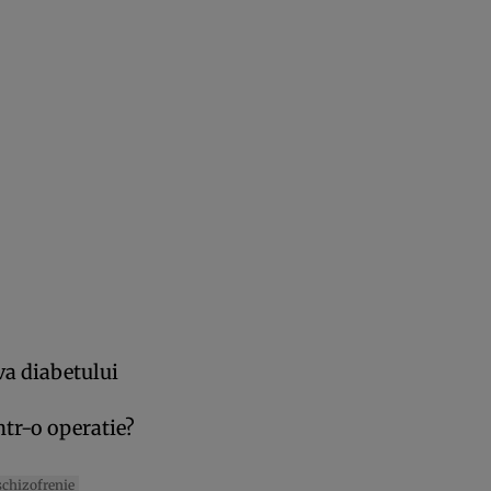
a diabetului
ntr-o operatie?
schizofrenie