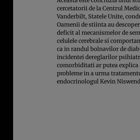
Aceasta este concluzia unui stu
cercetatorii de la Centrul Medic
Vanderbilt, Statele Unite, cond
Oamenii de stiinta au descoperi
deficit al mecanismelor de sem
celulele cerebrale si comporta
ca in randul bolnavilor de diabe
incidentei dereglarilor psihiat
comorbiditati ar putea explica
probleme in a urma tratamentul
endocrinologul Kevin Niswend