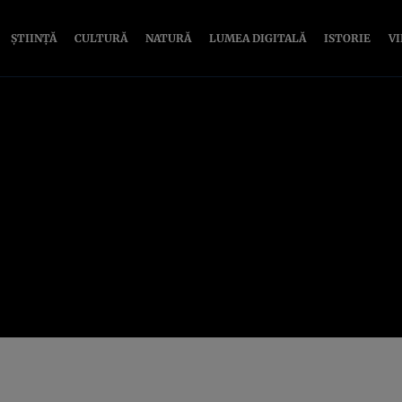
ȘTIINȚĂ
CULTURĂ
NATURĂ
LUMEA DIGITALĂ
ISTORIE
V