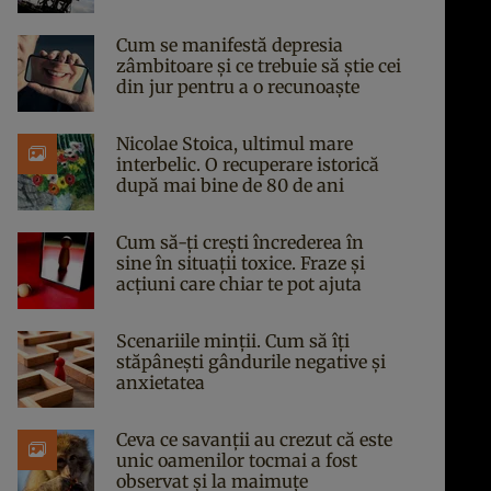
Cum se manifestă depresia
zâmbitoare și ce trebuie să știe cei
din jur pentru a o recunoaște
Nicolae Stoica, ultimul mare
interbelic. O recuperare istorică
după mai bine de 80 de ani
Cum să-ți crești încrederea în
sine în situații toxice. Fraze și
acțiuni care chiar te pot ajuta
Scenariile minții. Cum să îți
stăpânești gândurile negative și
anxietatea
Ceva ce savanții au crezut că este
unic oamenilor tocmai a fost
observat și la maimuțe