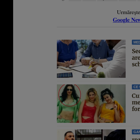
Urmăreșt
Google Ne
MED
Se
are
sc
CE 
Cu
me
for
GA