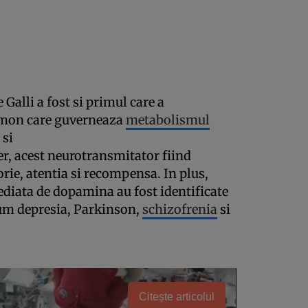
Galli a fost si primul care a
rmon care guverneaza
metabolismul
 si
er, acest neurotransmitator fiind
rie, atentia si recompensa. In plus,
diata de dopamina au fost identificate
ecum depresia, Parkinson,
schizofrenia
si
Citește articolul