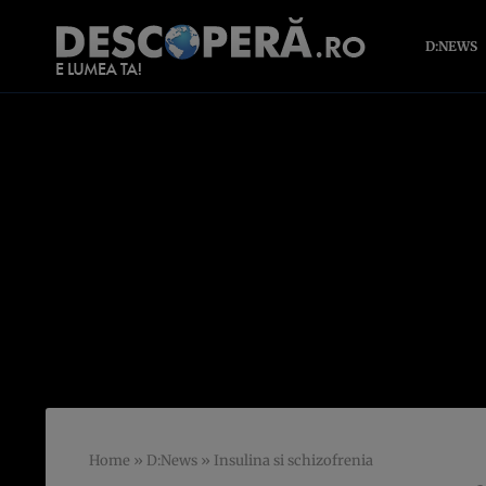
D:NEWS
Home
»
D:News
»
Insulina si schizofrenia