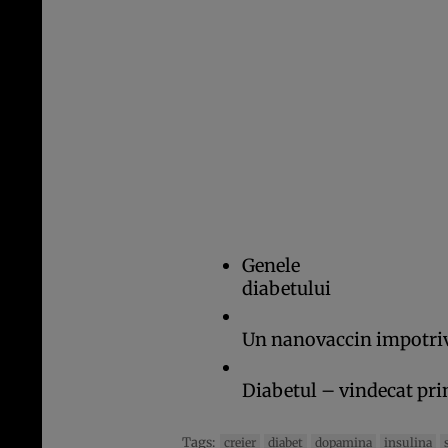
Genele
diabetului
Un nanovaccin impotriv
Diabetul – vindecat pri
Tags:
creier
diabet
dopamina
insulina