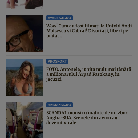
AVANTAJE.RO
Wow! Cum au fost filmați la Untold Andi
Moisescu și Cabral! Divorțați, liberi pe
piață,...
PROSPORT
FOTO. Antonela, iubita mult mai tânără
a milionarului Arpad Paszkany, în
jacuzzi
MEDIAFAX.RO
SCANDAL monstru înainte de un zbor
Anglia-SUA. Scenele din avion au
devenit virale