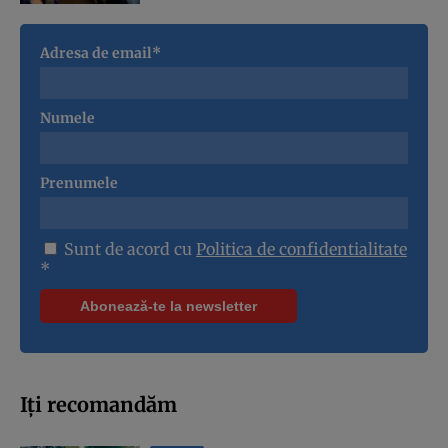
Adresa de email*
Numele
Prenumele
Sunt de acord cu
Politica de confidentialitate
*
Iți recomandăm