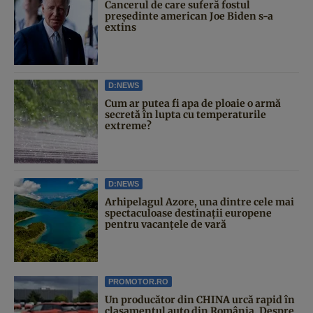
Cancerul de care suferă fostul
președinte american Joe Biden s-a
extins
D:NEWS
Cum ar putea fi apa de ploaie o armă
secretă în lupta cu temperaturile
extreme?
D:NEWS
Arhipelagul Azore, una dintre cele mai
spectaculoase destinații europene
pentru vacanțele de vară
PROMOTOR.RO
Un producător din CHINA urcă rapid în
clasamentul auto din România. Despre