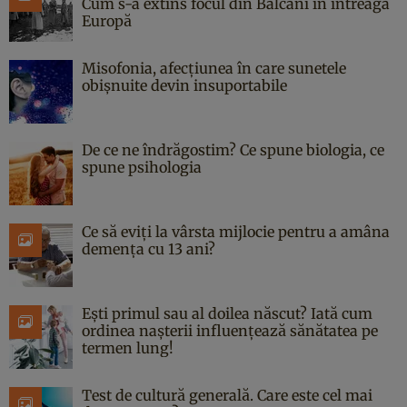
Cum s-a extins focul din Balcani în întreaga
Europă
Misofonia, afecțiunea în care sunetele
obișnuite devin insuportabile
De ce ne îndrăgostim? Ce spune biologia, ce
spune psihologia
Ce să eviți la vârsta mijlocie pentru a amâna
demența cu 13 ani?
Ești primul sau al doilea născut? Iată cum
ordinea nașterii influențează sănătatea pe
termen lung!
Test de cultură generală. Care este cel mai