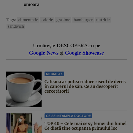
omoara
Tags:
alimentatie
calorie
grasime
hamburger
nutritie
sandwich
Urmărește DESCOPERĂ.ro pe
Google News
Google Showcase
și
MEDIAFAX
Cafeaua ar putea reduce riscul de deces
în cancerul de sân. Ce au descoperit
cercetătorii
CE SE ÎNTÂMPLĂ DOCTORE
TOP 40 – Cele mai sexy femei din lume!
Ce dietă ține ocupanta primului loc