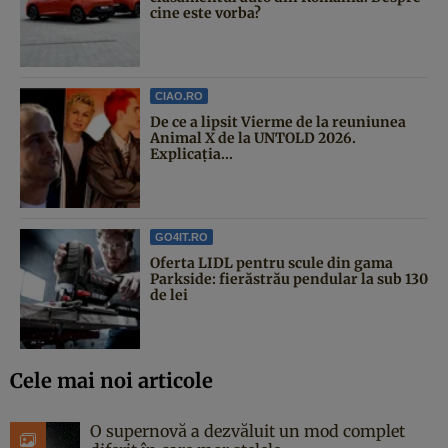
cine este vorba?
CIAO.RO
De ce a lipsit Vierme de la reuniunea
Animal X de la UNTOLD 2026.
Explicația...
GO4IT.RO
Oferta LIDL pentru scule din gama
Parkside: fierăstrău pendular la sub 130
de lei
Cele mai noi articole
O supernovă a dezvăluit un mod complet