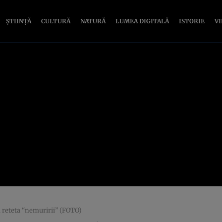
ȘTIINȚĂ
CULTURĂ
NATURĂ
LUMEA DIGITALĂ
ISTORIE
V
 reteta “nemuririi” (FOTO)