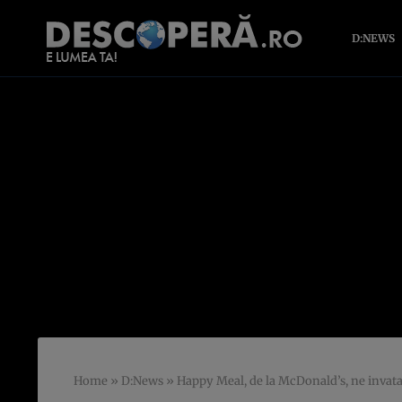
D:NEWS
Home
»
D:News
»
Happy Meal, de la McDonald’s, ne invata