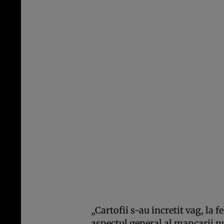
„Cartofii s-au incretit vag, la f
aspectul general al mancarii n