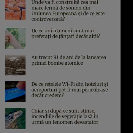
Unde va fi construită cea mai
mare fermă de somon din
Uniunea Europeană și de ce este
controversată?
De ce unii oameni sunt mai
preferați de țânțari decât alții?
Au trecut 81 de ani de la lansarea
primei bombe atomice
De ce rețelele Wi-Fi din hoteluri și
aeroporturi pot fi mai periculoase
decât credem?
Chiar și după ce sunt stinse,
incendiile de vegetație lasă în
urmă un fenomen devastator