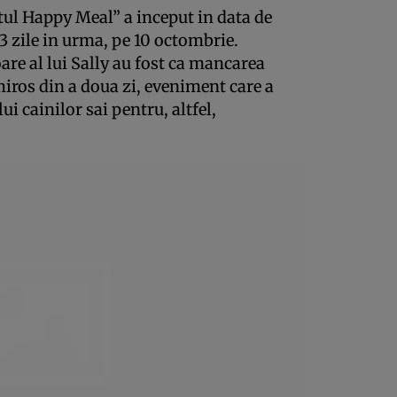
tul Happy Meal” a inceput in data de
 3 zile in urma, pe 10 octombrie.
re al lui Sally au fost ca mancarea
iros din a doua zi, eveniment care a
ui cainilor sai pentru, altfel,