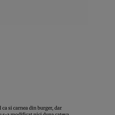
el ca si carnea din burger, dar
u s-a modificat nici dupa cateva