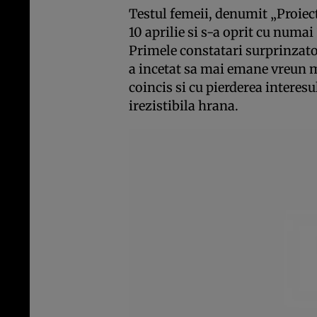
Testul femeii, denumit „Proiec
10 aprilie si s-a oprit cu numai
Primele constatari surprinzatoa
a incetat sa mai emane vreun m
coincis si cu pierderea interesul
irezistibila hrana.