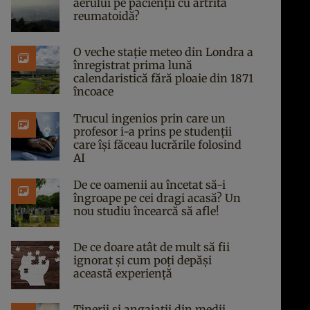
aerului pe pacienții cu artrită
reumatoidă?
O veche stație meteo din Londra a
înregistrat prima lună
calendaristică fără ploaie din 1871
încoace
Trucul ingenios prin care un
profesor i-a prins pe studenții
care își făceau lucrările folosind
AI
De ce oamenii au încetat să-i
îngroape pe cei dragi acasă? Un
nou studiu încearcă să afle!
De ce doare atât de mult să fii
ignorat și cum poți depăși
această experiență
Tinerii și angajații din medii