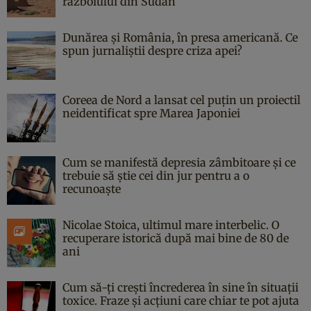
războiului din Sudan
Dunărea și România, în presa americană. Ce
spun jurnaliștii despre criza apei?
Coreea de Nord a lansat cel puțin un proiectil
neidentificat spre Marea Japoniei
Cum se manifestă depresia zâmbitoare și ce
trebuie să știe cei din jur pentru a o
recunoaște
Nicolae Stoica, ultimul mare interbelic. O
recuperare istorică după mai bine de 80 de
ani
Cum să-ți crești încrederea în sine în situații
toxice. Fraze și acțiuni care chiar te pot ajuta