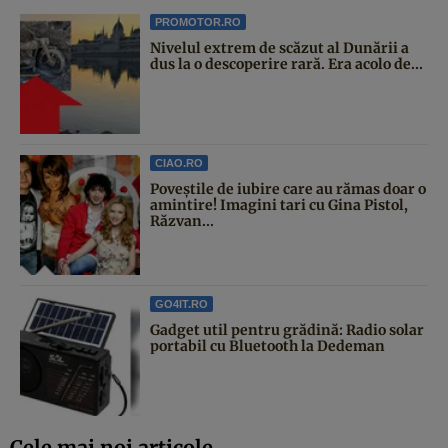
PROMOTOR.RO
Nivelul extrem de scăzut al Dunării a
dus la o descoperire rară. Era acolo de...
CIAO.RO
Poveştile de iubire care au rămas doar o
amintire! Imagini tari cu Gina Pistol,
Răzvan...
GO4IT.RO
Gadget util pentru grădină: Radio solar
portabil cu Bluetooth la Dedeman
Cele mai noi articole