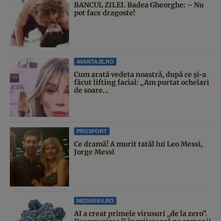
BANCUL ZILEI. Badea Gheorghe: – Nu
pot face dragoste!
AVANTAJE.RO
Cum arată vedeta noastră, după ce și-a
făcut lifting facial: „Am purtat ochelari
de soare...
PROSPORT
Ce dramă! A murit tatăl lui Leo Messi,
Jorge Messi
MEDIAFAX.RO
AI a creat primele virusuri „de la zero”.