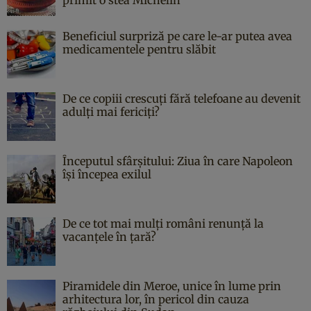
Beneficiul surpriză pe care le-ar putea avea
medicamentele pentru slăbit
De ce copiii crescuți fără telefoane au devenit
adulți mai fericiți?
Începutul sfârşitului: Ziua în care Napoleon
îşi începea exilul
De ce tot mai mulți români renunță la
vacanțele în țară?
Piramidele din Meroe, unice în lume prin
arhitectura lor, în pericol din cauza