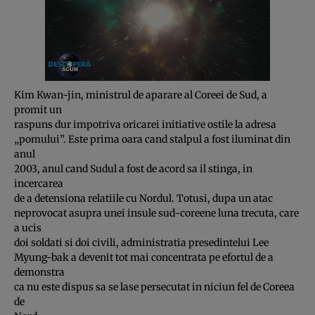
Kim Kwan-jin, ministrul de aparare al Coreei de Sud, a
promit un
raspuns dur impotriva oricarei initiative ostile la adresa
„pomului”. Este prima oara cand stalpul a fost iluminat din
anul
2003, anul cand Sudul a fost de acord sa il stinga, in
incercarea
de a detensiona relatiile cu Nordul. Totusi, dupa un atac
neprovocat asupra unei insule sud-coreene luna trecuta, care
a ucis
doi soldati si doi civili, administratia presedintelui Lee
Myung-bak a devenit tot mai concentrata pe efortul de a
demonstra
ca nu este dispus sa se lase persecutat in niciun fel de Coreea
de