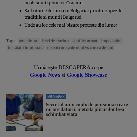
neobisnuiti pomi de Craciun
Sarbatorile de iarna in Bulgaria: printre zapezile,
traditiile si muntii Bulgariei
Unde au loc cele mai bizare proteste din lume?
Tags:
amenintari
brad de craciun
conflict armat
impodobire
instalatii luminoase
razboi coreea de nord vs coreea de sud
Urmărește DESCOPERĂ.ro pe
Google News
Google Showcase
și
MEDIAFAX
Secretul unui cuplu de pensionari care
nu are datorii: metoda plicurilor le-a
schimbat viața