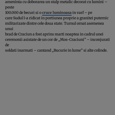
ameninta cu doborarea un stalp metalic decorat cu lumini –
peste
100.000 de becuri si o
cruce luminoasa
in varf – pe
care Sudul l-a ridicat in portiunea proprie a granitei puternic
militarizate dintre cele doua state. Turnul ornat asemenea
unui
brad de Craciun a fost aprins marti noaptea in cadrul unei
ceremonii asistate de un cor de „Mos-Craciuni” – inconjurati
de
soldati inarmati – cantand „Bucurie in lume” si alte colinde.