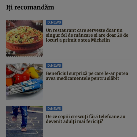
Iți recomandăm
D:NEWS
Un restaurant care servește doar un
singur fel de mâncare și are doar 20 de
locuri a primit o stea Michelin
D:NEWS
Beneficiul surpriză pe care le-ar putea
avea medicamentele pentru slăbit
D:NEWS
De ce copiii crescuți fără telefoane au
devenit adulți mai fericiți?