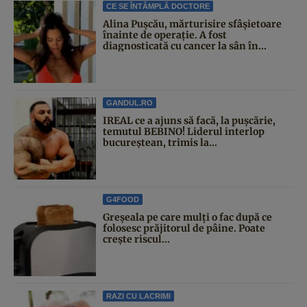
CE SE ÎNTÂMPLĂ DOCTORE
Alina Pușcău, mărturisire sfâșietoare
înainte de operație. A fost
diagnosticată cu cancer la sân în...
GANDUL.RO
IREAL ce a ajuns să facă, la pușcărie,
temutul BEBINO! Liderul interlop
bucureștean, trimis la...
G4FOOD
Greșeala pe care mulți o fac după ce
folosesc prăjitorul de pâine. Poate
crește riscul...
RAZI CU LACRIMI