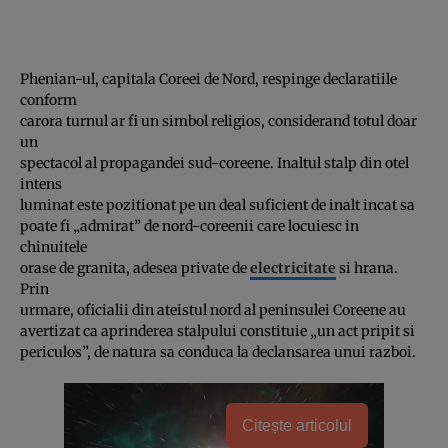
Phenian-ul, capitala Coreei de Nord, respinge declaratiile
conform
carora turnul ar fi un simbol religios, considerand totul doar
un
spectacol al propagandei sud-coreene. Inaltul stalp din otel
intens
luminat este pozitionat pe un deal suficient de inalt incat sa
poate fi „admirat” de nord-coreenii care locuiesc in
chinuitele
orase de granita, adesea private de
electricitate
si hrana.
Prin
urmare, oficialii din ateistul nord al peninsulei Coreene au
avertizat ca aprinderea stalpului constituie „un act pripit si
periculos”, de natura sa conduca la declansarea unui razboi.
Citește articolul