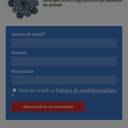
Descoperirea îi îngrijorează pe oamenii
de știință
Adresa de email*
Numele
Prenumele
Sunt de acord cu
Politica de confidentialitate
*