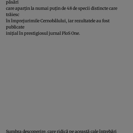
păsări
care aparţin la numai puţin de 48 de specii distincte care
trăiesc
în împrejurimile Cernobâlului, iar rezultatele au fost
publicate
iniţial în prestigiosul jurnal PloS One.
Sumbra descoperire, care ridică pe această cale întrebări