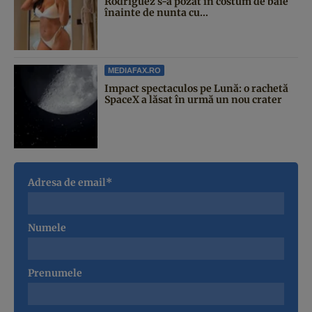
Rodriguez s-a pozat în costum de baie
înainte de nunta cu...
MEDIAFAX.RO
Impact spectaculos pe Lună: o rachetă
SpaceX a lăsat în urmă un nou crater
Adresa de email*
Numele
Prenumele