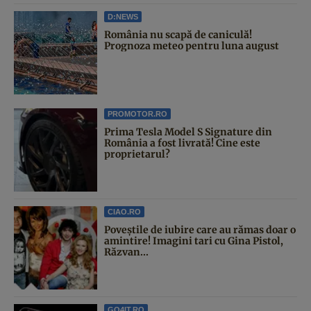
D:NEWS
România nu scapă de caniculă!
Prognoza meteo pentru luna august
PROMOTOR.RO
Prima Tesla Model S Signature din
România a fost livrată! Cine este
proprietarul?
CIAO.RO
Poveştile de iubire care au rămas doar o
amintire! Imagini tari cu Gina Pistol,
Răzvan...
GO4IT.RO