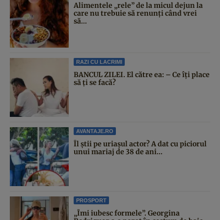
Alimentele „rele” de la micul dejun la
care nu trebuie să renunți când vrei
să...
RAZI CU LACRIMI
BANCUL ZILEI. El către ea: – Ce îți place
să ți se facă?
AVANTAJE.RO
Îl știi pe uriașul actor? A dat cu piciorul
unui mariaj de 38 de ani...
PROSPORT
„Îmi iubesc formele”. Georgina