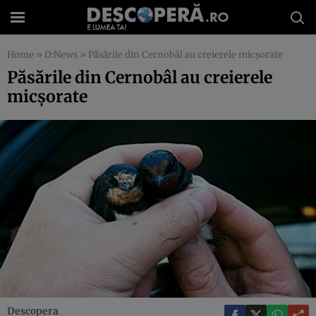
Home
»
D:News
»
Păsările din Cernobâl au creierele micşorate
Păsările din Cernobâl au creierele
micşorate
Descopera