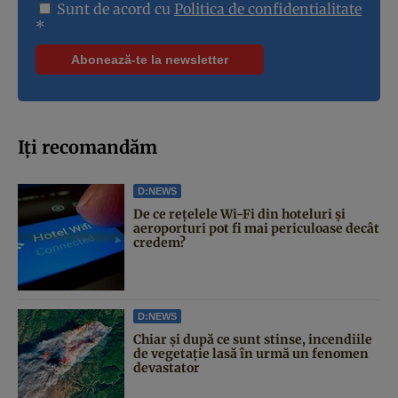
Sunt de acord cu
Politica de confidentialitate
*
Iți recomandăm
D:NEWS
De ce rețelele Wi-Fi din hoteluri și
aeroporturi pot fi mai periculoase decât
credem?
D:NEWS
Chiar și după ce sunt stinse, incendiile
de vegetație lasă în urmă un fenomen
devastator