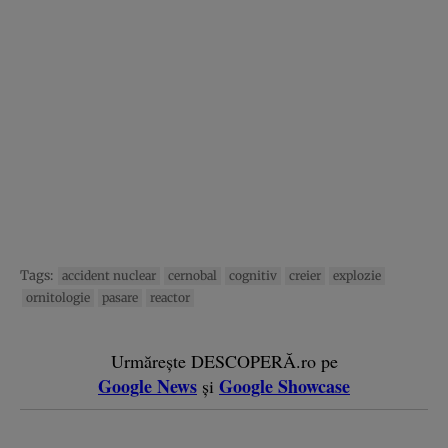
Tags:
accident nuclear
cernobal
cognitiv
creier
explozie
ornitologie
pasare
reactor
Urmărește DESCOPERĂ.ro pe
Google News
Google Showcase
și