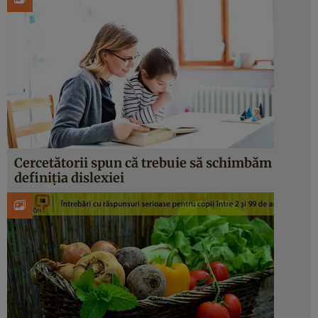
Cercetătorii spun că trebuie să schimbăm
definiția dislexiei