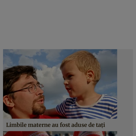
Limbile materne au fost aduse de taţi