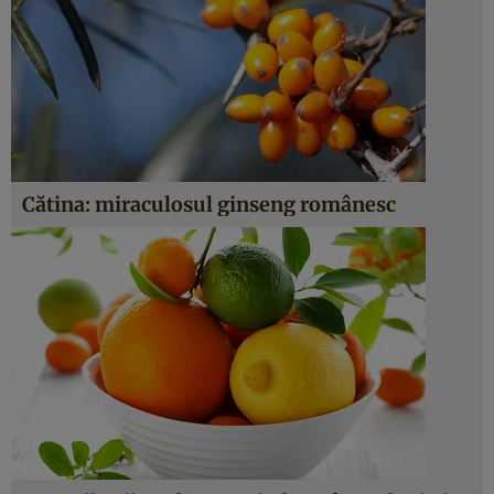
Cătina: miraculosul ginseng românesc