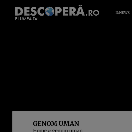
D:NEWS
GENOM UMAN
Home
»
genom uman