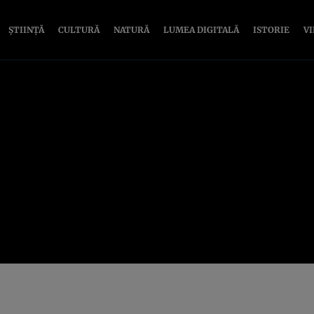
ȘTIINȚĂ
CULTURĂ
NATURĂ
LUMEA DIGITALĂ
ISTORIE
V