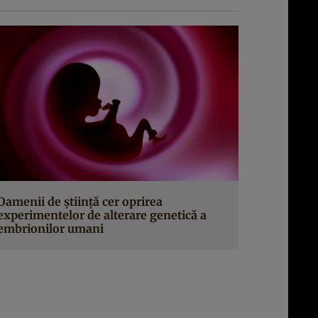
Oamenii de ştiinţă cer oprirea
experimentelor de alterare genetică a
embrionilor umani