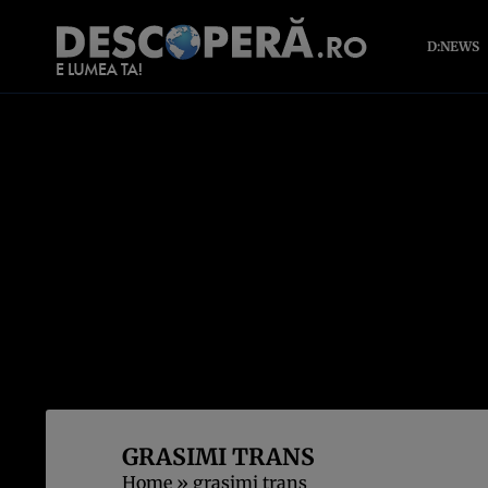
D:NEWS
GRASIMI TRANS
Home
»
grasimi trans