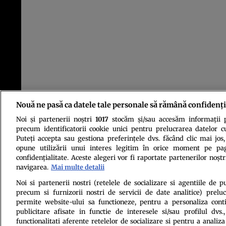
Nouă ne pasă ca datele tale personale să rămână confidenți
Noi și partenerii noștri
1017
stocăm și/sau accesăm informații pe
precum identificatorii cookie unici pentru prelucrarea datelor c
Puteți accepta sau gestiona preferințele dvs. făcând clic mai jos,
opune utilizării unui interes legitim în orice moment pe pag
confidențialitate. Aceste alegeri vor fi raportate partenerilor noștr
navigarea.
Mai multe detalii
Politica de conf
Noi si partenerii nostri (retelele de socializare si agentiile de p
precum si furnizorii nostri de servicii de date analitice) prel
permite website-ului sa functioneze, pentru a personaliza conti
publicitare afisate in functie de interesele si/sau profilul dvs
functionalitati aferente retelelor de socializare si pentru a analiza