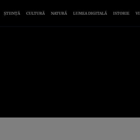
ȘTIINȚĂ
CULTURĂ
NATURĂ
LUMEA DIGITALĂ
ISTORIE
V