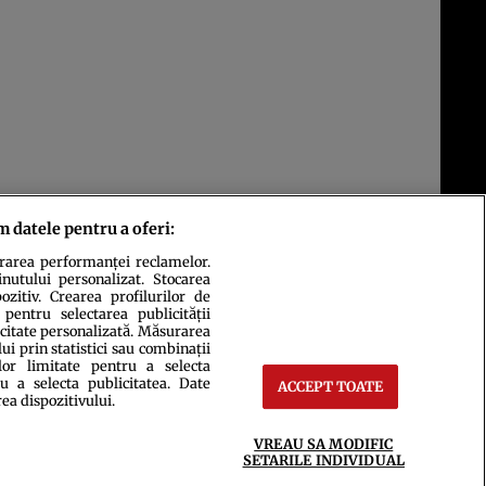
m datele pentru a oferi:
urarea performanței reclamelor.
inutului personalizat. Stocarea
zitiv. Crearea profilurilor de
 pentru selectarea publicității
icitate personalizată. Măsurarea
i prin statistici sau combinații
lor limitate pentru a selecta
u a selecta publicitatea. Date
ACCEPT TOATE
ct
Setări Cookies
rea dispozitivului.
VREAU SA MODIFIC
SETARILE INDIVIDUAL