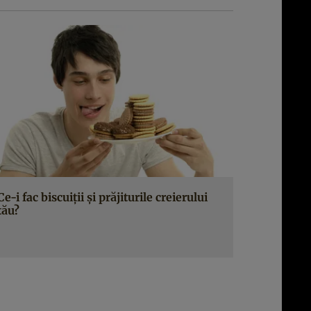
Ce-i fac biscuiţii şi prăjiturile creierului
tău?