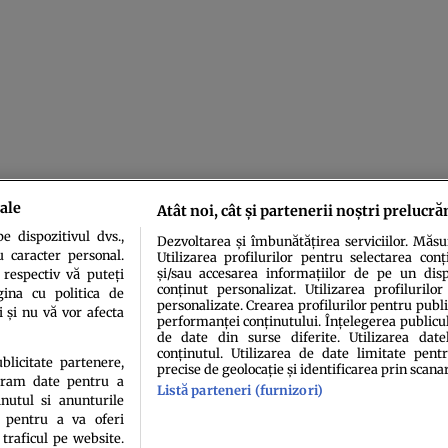
ale
Atât noi, cât și partenerii noștri prelucră
 dispozitivul dvs.,
Dezvoltarea și îmbunătățirea serviciilor. Măs
u caracter personal.
Utilizarea profilurilor pentru selectarea conț
și/sau accesarea informațiilor de pe un dispo
 respectiv vă puteți
conținut personalizat. Utilizarea profilurilor
ina cu politica de
personalizate. Crearea profilurilor pentru publ
i și nu vă vor afecta
performanței conținutului. Înțelegerea publiculu
de date din surse diferite. Utilizarea date
conținutul. Utilizarea de date limitate pentr
idenţialitate
Politica de cookies
Termeni şi condiţii
Echipa redacțională
Conta
ublicitate partenere,
precise de geolocație și identificarea prin scana
ucram date pentru a
Listă parteneri (furnizori)
nutul si anunturile
., pentru a va oferi
 traficul pe website.