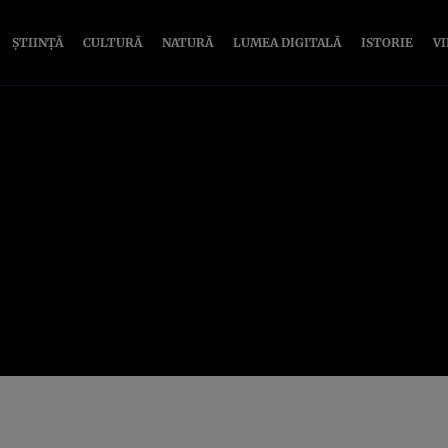
ȘTIINȚĂ
CULTURĂ
NATURĂ
LUMEA DIGITALĂ
ISTORIE
V