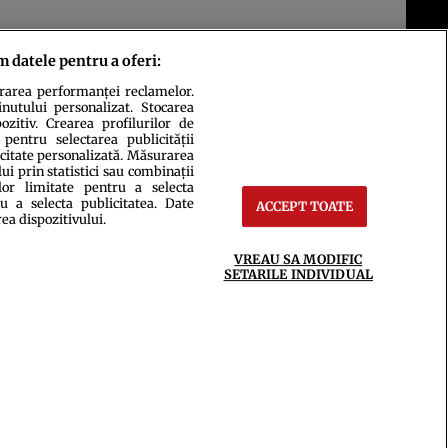
m datele pentru a oferi:
urarea performanței reclamelor.
inutului personalizat. Stocarea
zitiv. Crearea profilurilor de
 pentru selectarea publicității
icitate personalizată. Măsurarea
i prin statistici sau combinații
lor limitate pentru a selecta
u a selecta publicitatea. Date
ACCEPT TOATE
ct
Setări Cookies
rea dispozitivului.
VREAU SA MODIFIC
SETARILE INDIVIDUAL
ce integral scrierile publicistice purtătoare de Drepturi de Autor.