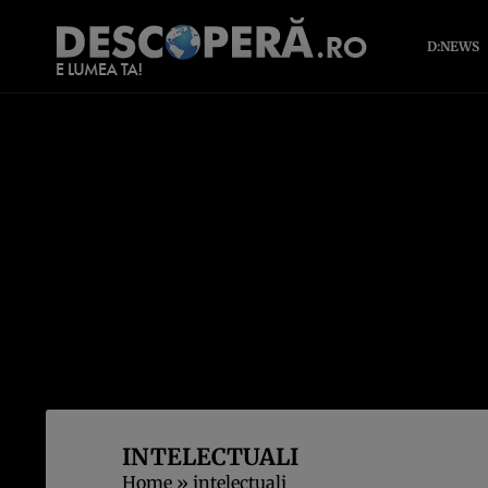
D:NEWS
INTELECTUALI
Home
»
intelectuali