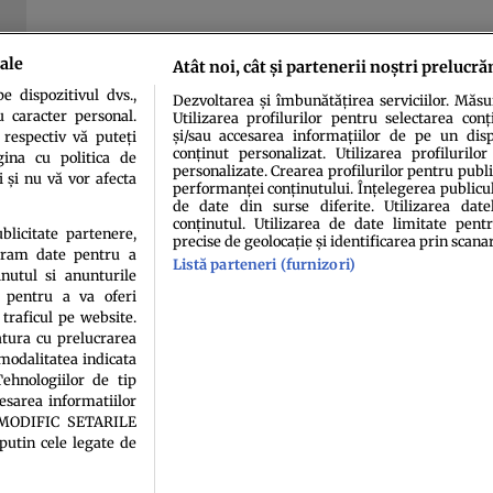
ale
Atât noi, cât și partenerii noștri prelucră
 dispozitivul dvs.,
Dezvoltarea și îmbunătățirea serviciilor. Măs
u caracter personal.
Utilizarea profilurilor pentru selectarea conț
și/sau accesarea informațiilor de pe un dispo
 respectiv vă puteți
conținut personalizat. Utilizarea profilurilor
ina cu politica de
personalizate. Crearea profilurilor pentru publ
i și nu vă vor afecta
performanței conținutului. Înțelegerea publiculu
de date din surse diferite. Utilizarea date
conținutul. Utilizarea de date limitate pentr
idenţialitate
Politica de cookies
Termeni şi condiţii
Echipa redacțională
Conta
ublicitate partenere,
precise de geolocație și identificarea prin scana
ucram date pentru a
Listă parteneri (furnizori)
nutul si anunturile
., pentru a va oferi
 traficul pe website.
atura cu prelucrarea
 modalitatea indicata
ehnologiilor de tip
cesarea informatiilor
sau persoană (site-uri, instituţii mass-media, firme de monitorizare) nu poate reprodu
A MODIFIC SETARILE
putin cele legate de
Decizia ONJN nr. 1598/16.09.2021. Jocurile de noroc sunt interzise minorilor.