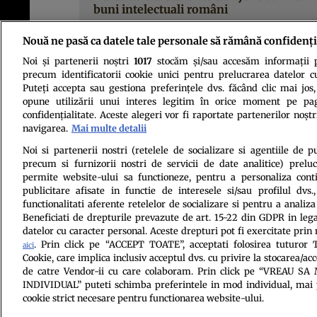
buni intelectuali români
Nouă ne pasă ca datele tale personale să rămână confidenți
Noi și partenerii noștri
1017
stocăm și/sau accesăm informații pe
precum identificatorii cookie unici pentru prelucrarea datelor c
Puteți accepta sau gestiona preferințele dvs. făcând clic mai jos,
opune utilizării unui interes legitim în orice moment pe pag
confidențialitate. Aceste alegeri vor fi raportate partenerilor noștr
navigarea.
Mai multe detalii
Politica de conf
Noi si partenerii nostri (retelele de socializare si agentiile de p
precum si furnizorii nostri de servicii de date analitice) prel
permite website-ului sa functioneze, pentru a personaliza conti
publicitare afisate in functie de interesele si/sau profilul dvs
functionalitati aferente retelelor de socializare si pentru a analiza
Beneficiati de drepturile prevazute de art. 15-22 din GDPR in leg
datelor cu caracter personal. Aceste drepturi pot fi exercitate prin
. Prin click pe “ACCEPT TOATE”, acceptati folosirea tuturor T
aici
Cookie, care implica inclusiv acceptul dvs. cu privire la stocarea/ac
Citarea se poate face în limita a 250 de semne. Nici o instituţie 
de catre Vendor-ii cu care colaboram. Prin click pe “VREAU S
INDIVIDUAL” puteti schimba preferintele in mod individual, mai 
cookie strict necesare pentru functionarea website-ului.