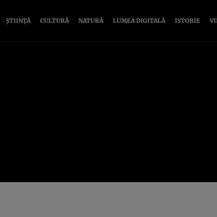
ȘTIINȚĂ
CULTURĂ
NATURĂ
LUMEA DIGITALĂ
ISTORIE
V