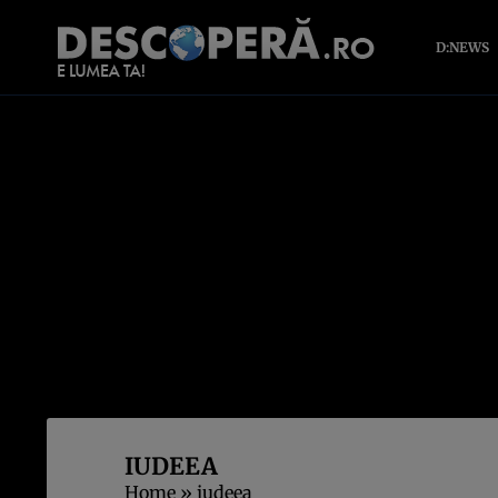
D:NEWS
IUDEEA
Home
»
iudeea