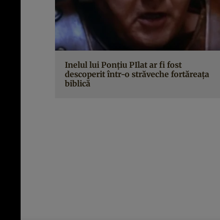
Inelul lui Ponţiu PIlat ar fi fost
descoperit într-o străveche fortăreaţa
biblică