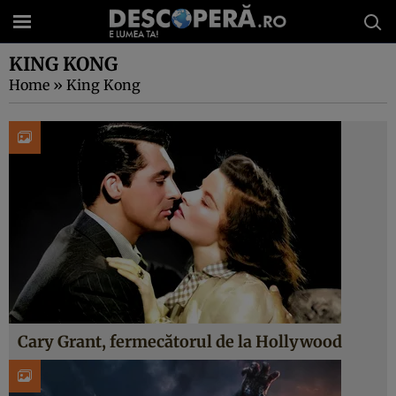
KING KONG
Home
»
King Kong
Cary Grant, fermecătorul de la Hollywood