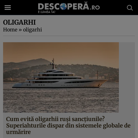
OLIGARHI
Home
»
oligarhi
Cum evită oligarhii ruși sancțiunile?
Superiahturile dispar din sistemele globale de
urmărire