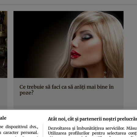
Ce trebuie să faci ca să arăţi mai bine în
poze?
ale
Atât noi, cât și partenerii noștri prelucră
 dispozitivul dvs.,
Dezvoltarea și îmbunătățirea serviciilor. Măs
u caracter personal.
Utilizarea profilurilor pentru selectarea conț