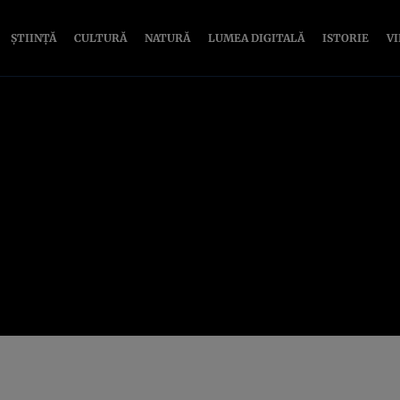
ȘTIINȚĂ
CULTURĂ
NATURĂ
LUMEA DIGITALĂ
ISTORIE
V