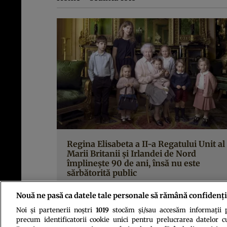
Regina Elisabeta a II-a Regatului Unit al
Marii Britanii şi Irlandei de Nord
împlineşte 90 de ani, însă nu este
sărbătorită public
Nouă ne pasă ca datele tale personale să rămână confidenți
Noi și partenerii noștri
1019
stocăm și/sau accesăm informații pe
precum identificatorii cookie unici pentru prelucrarea datelor c