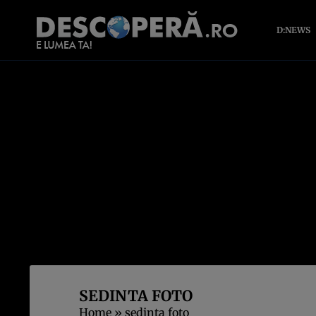
D:NEWS
SEDINTA FOTO
Home
»
sedinta foto