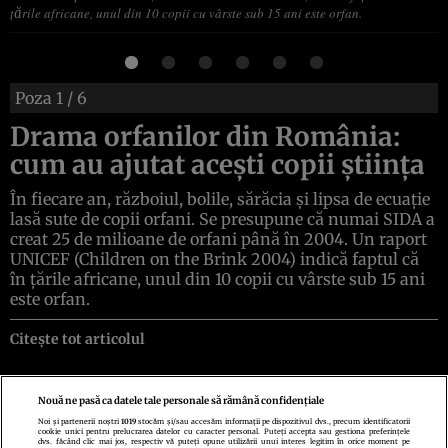
ţările africane, unul din 10 copii cu vârste sub 15 ani este orfan.
Poza
1
/ 6
Drama orfanilor din România:
cum au ajutat aceşti copii ştiinţa
În fiecare an, războiul, bolile, sărăcia şi lipsa de ecuaţie
lasă sute de copii orfani. Se presupune că numai SIDA a
creat 25 de milioane de orfani până în 2004. Un raport
UNICEF (Children on the Brink 2004) indică faptul că
în ţările africane, unul din 10 copii cu vârste sub 15 ani
este orfan.
Citește tot articolul
Nouă ne pasă ca datele tale personale să rămână confidențiale
Noi și partenerii noștri
1019
stocăm și/sau accesăm informații pe dispozitivul dvs., precum identificatorii
cookie unici pentru prelucrarea datelor cu caracter personal. Puteți accepta sau gestiona preferințele
Politica de confidenţialitate
Politica de cookies
Termeni şi condiţii
dvs. făcând clic mai jos, respectiv vă puteți opune utilizării unui interes legitim în orice moment pe