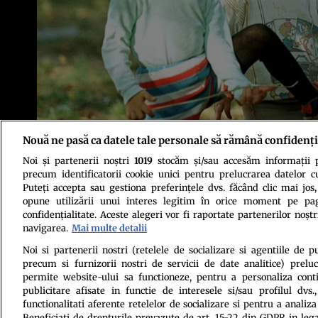
Nouă ne pasă ca datele tale personale să rămână confidenți
Noi și partenerii noștri
1019
stocăm și/sau accesăm informații pe
precum identificatorii cookie unici pentru prelucrarea datelor c
Puteți accepta sau gestiona preferințele dvs. făcând clic mai jos,
opune utilizării unui interes legitim în orice moment pe pag
confidențialitate. Aceste alegeri vor fi raportate partenerilor noștr
navigarea.
Mai multe detalii
Politica de conf
Noi si partenerii nostri (retelele de socializare si agentiile de p
precum si furnizorii nostri de servicii de date analitice) prel
permite website-ului sa functioneze, pentru a personaliza conti
publicitare afisate in functie de interesele si/sau profilul dvs
functionalitati aferente retelelor de socializare si pentru a analiza
Beneficiati de drepturile prevazute de art. 15-22 din GDPR in leg