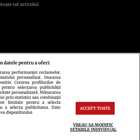
itește tot articolul
m datele pentru a oferi:
urarea performanței reclamelor.
inutului personalizat. Stocarea
zitiv. Crearea profilurilor de
 pentru selectarea publicității
icitate personalizată. Măsurarea
i prin statistici sau combinații
lor limitate pentru a selecta
u a selecta publicitatea. Date
ACCEPT TOATE
ct
Setări Cookies
rea dispozitivului.
VREAU SA MODIFIC
SETARILE INDIVIDUAL