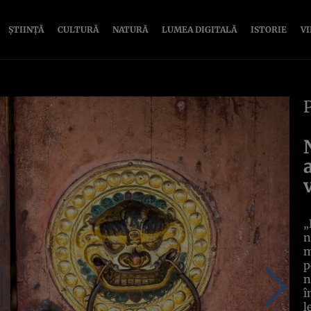
ȘTIINȚĂ
CULTURĂ
NATURĂ
LUMEA DIGITALĂ
ISTORIE
V
„
n
m
p
n
î
l