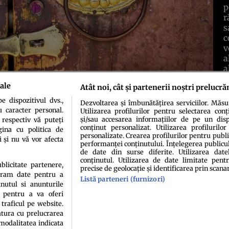
p
r
s
c
v
a
a
p
ale
Atât noi, cât și partenerii noștri prelucră
D
c
 dispozitivul dvs.,
Dezvoltarea și îmbunătățirea serviciilor. Măs
î
u caracter personal.
Utilizarea profilurilor pentru selectarea conț
și/sau accesarea informațiilor de pe un dispo
 respectiv vă puteți
conținut personalizat. Utilizarea profilurilor
ina cu politica de
C
personalizate. Crearea profilurilor pentru publ
i și nu vă vor afecta
performanței conținutului. Înțelegerea publiculu
de date din surse diferite. Utilizarea date
conținutul. Utilizarea de date limitate pentr
ublicitate partenere,
precise de geolocație și identificarea prin scana
ucram date pentru a
Listă parteneri (furnizori)
idenţialitate
Politica de cookies
Termeni şi condiţii
Echipa redacțională
Conta
nutul si anunturile
., pentru a va oferi
 traficul pe website.
atura cu prelucrarea
 modalitatea indicata