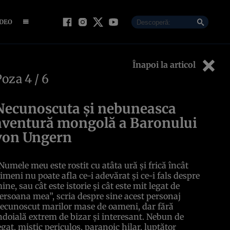
IDEO
Înapoi la articol
Poza
4
/ 6
Necunoscuta şi nebuneasca
aventură mongolă a Baronului
von Ungern
Numele meu este rostit cu atâta ură şi frică încât
imeni nu poate afla ce-i adevărat şi ce-i fals despre
ine, sau cât este istorie şi cât este mit legat de
ersoana mea”, scria despre sine acest personaj
ecunoscut marilor mase de oameni, dar fără
ndoială extrem de bizar şi interesant. Nebun de
egat, mistic periculos, paranoic hilar, luptător