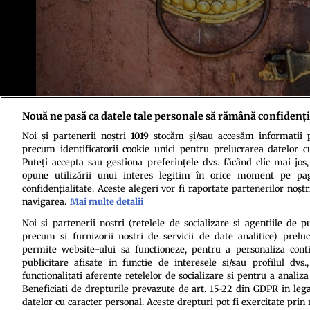
Nouă ne pasă ca datele tale personale să rămână confidenți
Noi și partenerii noștri
1019
stocăm și/sau accesăm informații pe
precum identificatorii cookie unici pentru prelucrarea datelor c
Puteți accepta sau gestiona preferințele dvs. făcând clic mai jos,
opune utilizării unui interes legitim în orice moment pe pag
confidențialitate. Aceste alegeri vor fi raportate partenerilor noștr
navigarea.
Mai multe detalii
Noi si partenerii nostri (retelele de socializare si agentiile de p
precum si furnizorii nostri de servicii de date analitice) prel
Politica de conf
permite website-ului sa functioneze, pentru a personaliza conti
publicitare afisate in functie de interesele si/sau profilul dvs
functionalitati aferente retelelor de socializare si pentru a analiza
Beneficiati de drepturile prevazute de art. 15-22 din GDPR in leg
datelor cu caracter personal. Aceste drepturi pot fi exercitate prin