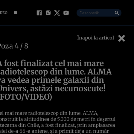
IDEO
Înapoi la articol
Poza
4
/ 8
A fost finalizat cel mai mare
radiotelescop din lume. ALMA
va vedea primele galaxii din
Univers, astăzi necunoscute!
(FOTO/VIDEO)
el mai mare radiotelescop din lume, ALMA,
onstruit la altitudinea de 5.000 de metri în deşertul
tacama din Chile, a fost finalizat, prin amplasarea
elei de-a 66-a antene, şi a primit deja un număr