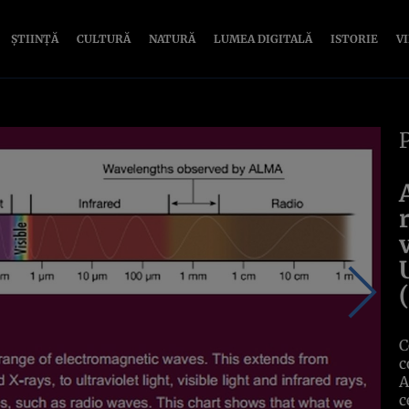
ȘTIINȚĂ
CULTURĂ
NATURĂ
LUMEA DIGITALĂ
ISTORIE
V
C
c
A
c