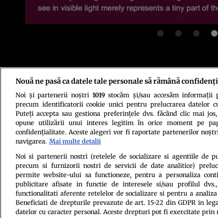
Nouă ne pasă ca datele tale personale să rămână confidenți
Politica de conf
Noi și partenerii noștri
1019
stocăm și/sau accesăm informații pe
precum identificatorii cookie unici pentru prelucrarea datelor c
Puteți accepta sau gestiona preferințele dvs. făcând clic mai jos,
opune utilizării unui interes legitim în orice moment pe pag
confidențialitate. Aceste alegeri vor fi raportate partenerilor noștr
navigarea.
Mai multe detalii
Noi si partenerii nostri (retelele de socializare si agentiile de p
Citarea se poate face în limita a 250 de semne. Nici o instituţie 
precum si furnizorii nostri de servicii de date analitice) prel
permite website-ului sa functioneze, pentru a personaliza conti
publicitare afisate in functie de interesele si/sau profilul dvs
functionalitati aferente retelelor de socializare si pentru a analiza
Beneficiati de drepturile prevazute de art. 15-22 din GDPR in leg
datelor cu caracter personal. Aceste drepturi pot fi exercitate prin