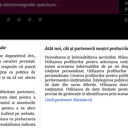
r
p
C
ale
idenţialitate
Politica de cookies
Termeni şi condiţii
Echipa redacțională
Conta
Atât noi, cât și partenerii noștri prelucră
 dispozitivul dvs.,
Dezvoltarea și îmbunătățirea serviciilor. Măs
u caracter personal.
Utilizarea profilurilor pentru selectarea conț
și/sau accesarea informațiilor de pe un dispo
 respectiv vă puteți
conținut personalizat. Utilizarea profilurilor
ina cu politica de
personalizate. Crearea profilurilor pentru publ
i și nu vă vor afecta
performanței conținutului. Înțelegerea publiculu
de date din surse diferite. Utilizarea date
conținutul. Utilizarea de date limitate pentr
ublicitate partenere,
precise de geolocație și identificarea prin scana
sau persoană (site-uri, instituţii mass-media, firme de monitorizare) nu poate reprodu
ucram date pentru a
Listă parteneri (furnizori)
nutul si anunturile
Decizia ONJN nr. 1598/16.09.2021. Jocurile de noroc sunt interzise minorilor.
., pentru a va oferi
 traficul pe website.
atura cu prelucrarea
 modalitatea indicata