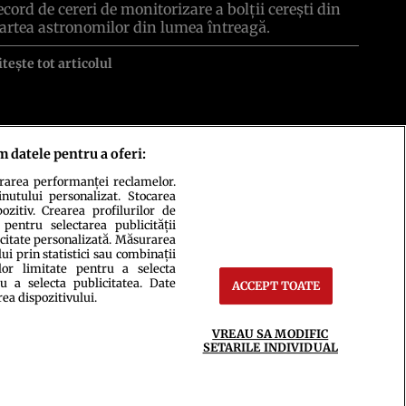
ecord de cereri de monitorizare a bolţii cereşti din
artea astronomilor din lumea întreagă.
itește tot articolul
ct
Setări Cookies
m datele pentru a oferi:
urarea performanței reclamelor.
inutului personalizat. Stocarea
zitiv. Crearea profilurilor de
 pentru selectarea publicității
icitate personalizată. Măsurarea
i prin statistici sau combinații
lor limitate pentru a selecta
u a selecta publicitatea. Date
ACCEPT TOATE
rea dispozitivului.
ce integral scrierile publicistice purtătoare de Drepturi de Autor.
VREAU SA MODIFIC
SETARILE INDIVIDUAL