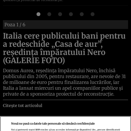
Poza
1
/ 6
Italia cere publicului bani pentru
a redeschide „Casa de aur”,
reşedinţa împăratului Nero
(GALERIE FOTO)
Domus Aurea, reşedinţa împăratului Nero, închisă
publicului din 2005, pentru restaurare, are nevoie de 31
de milioane de euro pentru finalizarea lucrărilor, iar
Italia a lansat miercuri un apel companiilor publice şi
private de a sponsoriza proiectul de reconstrucţie.
Citește tot articolul
Nouă ne pasă ca datele tale personale să rămână confidențiale
Noi și partenerii noștri
1019
stocăm și/sau accesăm informații pe dispozitivul dvs., precum identificatorii