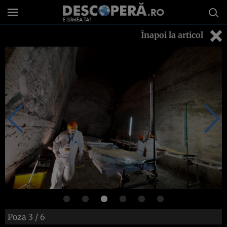
Înapoi la articol
Poza
3
/ 6