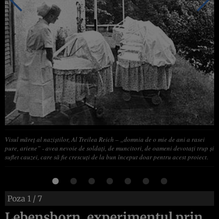
Visul măreţ al naziştilor, Al Treilea Reich – „domnia de o mie de ani a rasei
pure, ariene” - avea nevoie de soldaţi, de muncitori, de oameni devotaţi trup şi
suflet cauzei, care să fie crescuţi de la bun început doar pentru acest proiect.
Poza
1
/ 7
Lebensborn, experimentul prin