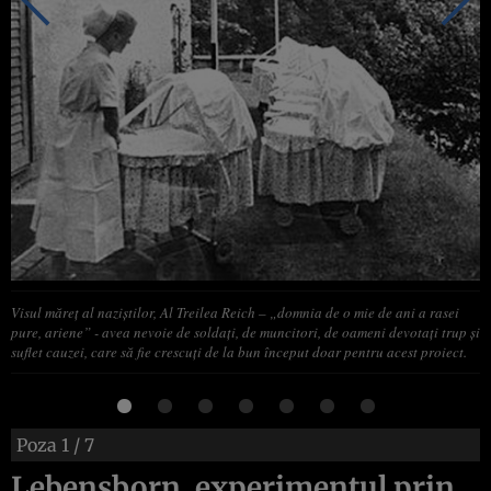
Visul măreţ al naziştilor, Al Treilea Reich – „domnia de o mie de ani a rasei
pure, ariene” - avea nevoie de soldaţi, de muncitori, de oameni devotaţi trup şi
suflet cauzei, care să fie crescuţi de la bun început doar pentru acest proiect.
Poza
1
/ 7
Lebensborn, experimentul prin