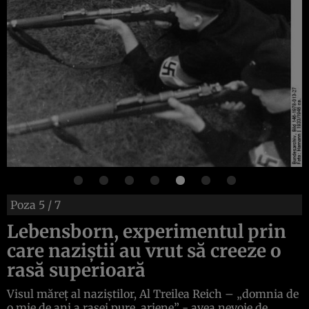
Poza
5
/ 7
Lebensborn, experimentul prin
care naziştii au vrut să creeze o
rasă superioară
Visul măreţ al naziştilor, Al Treilea Reich – „domnia de
o mie de ani a rasei pure, ariene” - avea nevoie de