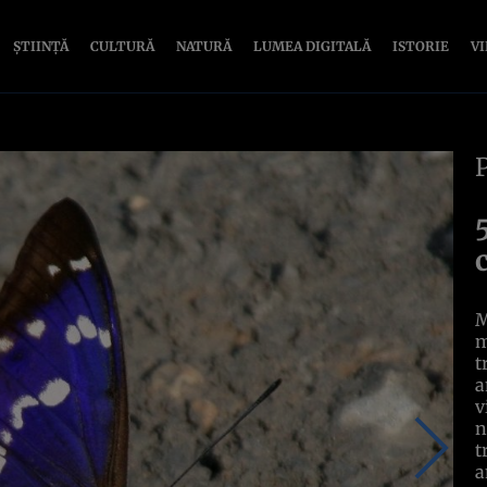
ȘTIINȚĂ
CULTURĂ
NATURĂ
LUMEA DIGITALĂ
ISTORIE
V
M
m
t
a
v
n
t
a