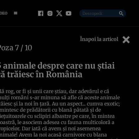
IDEO
Înapoi la articol
Poza
7
/ 10
5 animale despre care nu ştiai
că trăiesc în România
ă rog, or fi şi unii care ştiau, dar adevărul e că
ulţi români s-ar minuna să afle că aceste animale
răiesc şi la noi în ţară. Au un aspect... cumva exotic;
mintesc de prădătorii cu blană pătată şi de
ieţuitoarele cu sclipiri albastre pe care, în mintea
oastră, le asociem adesea cu fauna multicoloră a
ropicelor. Dar iată că avem şi noi asemenea
nimale! Avem la noi acasă carnivore cu blana