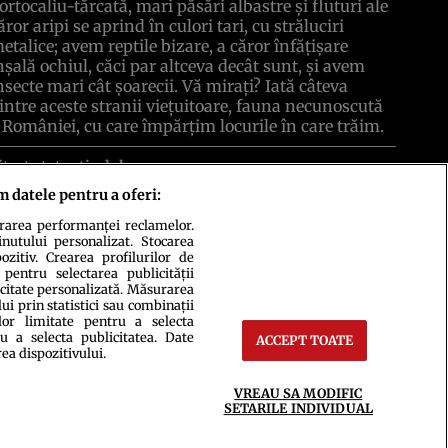
ortocaliu-tărcată, mari păsări albastre şi fluturi ale
ăror aripi se aprind în culori tari, cu străluciri
etalice; avem reptile bizare, a căror înfăţişare
nşală ochiul, căci par altceva decât sunt, şi avem
nsecte mari cât şoarecii. Vă miraţi? Iată câteva
intre aceste stranii vieţuitoare, fauna necunoscută
 României, cu care împărţim locurile în care trăim.
itește tot articolul
m datele pentru a oferi:
urarea performanței reclamelor.
inutului personalizat. Stocarea
zitiv. Crearea profilurilor de
 pentru selectarea publicității
icitate personalizată. Măsurarea
i prin statistici sau combinații
lor limitate pentru a selecta
u a selecta publicitatea. Date
ACCEPT TOATE
ct
Setări Cookies
rea dispozitivului.
VREAU SA MODIFIC
SETARILE INDIVIDUAL