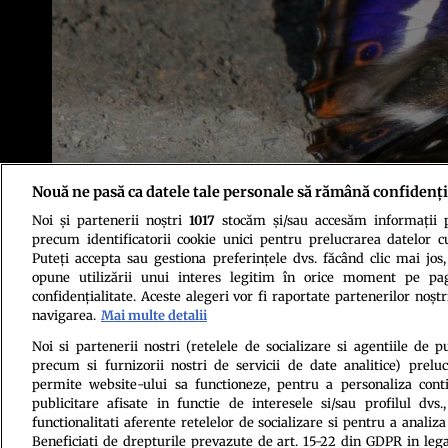
Nouă ne pasă ca datele tale personale să rămână confidenți
Noi și partenerii noștri
1017
stocăm și/sau accesăm informații pe
precum identificatorii cookie unici pentru prelucrarea datelor c
Puteți accepta sau gestiona preferințele dvs. făcând clic mai jos,
opune utilizării unui interes legitim în orice moment pe pag
confidențialitate. Aceste alegeri vor fi raportate partenerilor noștr
navigarea.
Mai multe detalii
Politica de conf
Noi si partenerii nostri (retelele de socializare si agentiile de p
precum si furnizorii nostri de servicii de date analitice) prel
permite website-ului sa functioneze, pentru a personaliza conti
publicitare afisate in functie de interesele si/sau profilul dvs
functionalitati aferente retelelor de socializare si pentru a analiza
Beneficiati de drepturile prevazute de art. 15-22 din GDPR in leg