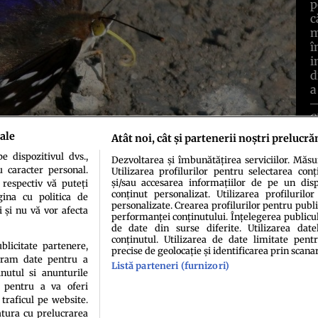
p
c
m
î
i
d
a
C
ale
Atât noi, cât și partenerii noștri prelucră
 dispozitivul dvs.,
Dezvoltarea și îmbunătățirea serviciilor. Măs
u caracter personal.
Utilizarea profilurilor pentru selectarea conț
și/sau accesarea informațiilor de pe un dispo
 respectiv vă puteți
conținut personalizat. Utilizarea profilurilor
ina cu politica de
personalizate. Crearea profilurilor pentru publ
i și nu vă vor afecta
performanței conținutului. Înțelegerea publiculu
de date din surse diferite. Utilizarea date
conținutul. Utilizarea de date limitate pentr
idenţialitate
Politica de cookies
Termeni şi condiţii
Echipa redacțională
Conta
ublicitate partenere,
precise de geolocație și identificarea prin scana
ucram date pentru a
Listă parteneri (furnizori)
nutul si anunturile
., pentru a va oferi
 traficul pe website.
atura cu prelucrarea