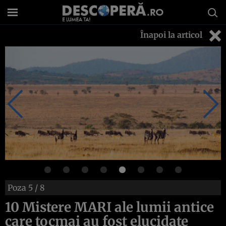
Înapoi la articol
Poza
5
/ 8
10 Mistere MARI ale lumii antice
care tocmai au fost elucidate