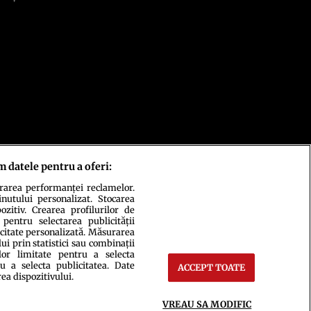
m datele pentru a oferi:
urarea performanței reclamelor.
inutului personalizat. Stocarea
zitiv. Crearea profilurilor de
 pentru selectarea publicității
icitate personalizată. Măsurarea
i prin statistici sau combinații
lor limitate pentru a selecta
u a selecta publicitatea. Date
ACCEPT TOATE
rea dispozitivului.
ct
Setări Cookies
VREAU SA MODIFIC