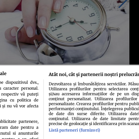
ale
Atât noi, cât și partenerii noștri prelucră
tâmplă câteodată să ne trezim cu o oră sau doă înainte, iar de cele mai multe
 dispozitivul dvs.,
Dezvoltarea și îmbunătățirea serviciilor. Măs
u caracter personal.
Utilizarea profilurilor pentru selectarea conț
și/sau accesarea informațiilor de pe un dispo
 respectiv vă puteți
conținut personalizat. Utilizarea profilurilor
ina cu politica de
personalizate. Crearea profilurilor pentru publ
i și nu vă vor afecta
performanței conținutului. Înțelegerea publiculu
de date din surse diferite. Utilizarea date
conținutul. Utilizarea de date limitate pentr
ublicitate partenere,
precise de geolocație și identificarea prin scana
ucram date pentru a
Listă parteneri (furnizori)
idenţialitate
Politica de cookies
Termeni şi condiţii
Echipa redacțională
Conta
nutul si anunturile