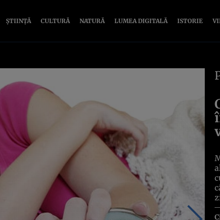
ȘTIINȚĂ
CULTURĂ
NATURĂ
LUMEA DIGITALĂ
ISTORIE
V
M
a
c
c
z
C