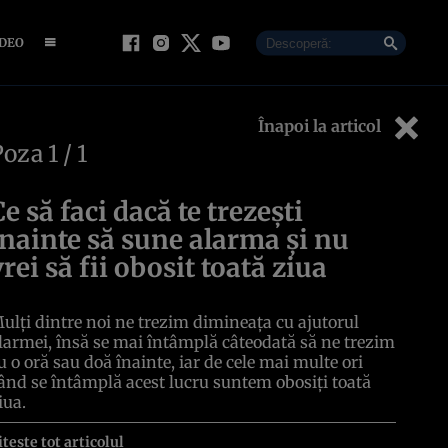
IDEO
Înapoi la articol
Poza
1
/ 1
Ce să faci dacă te trezeşti
înainte să sune alarma şi nu
vrei să fii obosit toată ziua
ulţi dintre noi ne trezim dimineaţa cu ajutorul
larmei, însă se mai întâmplă câteodată să ne trezim
u o oră sau doă înainte, iar de cele mai multe ori
ând se întâmplă acest lucru suntem obosiţi toată
iua.
itește tot articolul