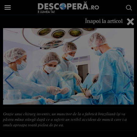
Înapoi la articol
Graţie unui chirurg inventiv, un muncitor de la o fabrică braziliană îşi va
păstra mâna stângă după ce a suferit un teribil accident de muncă care i-a
smuls aproape toată pielea de pe ea.