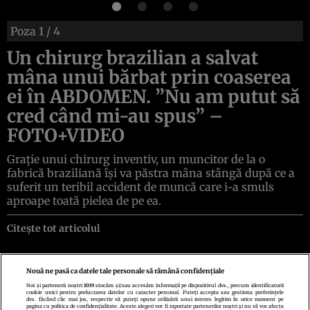
Poza
1
/ 4
Un chirurg brazilian a salvat
mâna unui bărbat prin coaserea
ei în ABDOMEN. ”Nu am putut să
cred când mi-au spus” –
FOTO+VIDEO
Graţie unui chirurg inventiv, un muncitor de la o
fabrică braziliană îşi va păstra mâna stângă după ce a
suferit un teribil accident de muncă care i-a smuls
aproape toată pielea de pe ea.
Citește tot articolul
Nouă ne pasă ca datele tale personale să rămână confidențiale
Noi și partenerii noștri
1019
stocăm și/sau accesăm informații pe dispozitivul dvs., precum identificatorii
cookie unici pentru prelucrarea datelor cu caracter personal. Puteți accepta sau gestiona preferințele
Politica de confidenţialitate
Politica de cookies
Termeni şi condiţii
dvs. făcând clic mai jos, respectiv vă puteți opune utilizării unui interes legitim în orice moment pe
Echipa redacțională
Contact
Setări Cookies
pagina cu politica de confidențialitate. Aceste alegeri vor fi raportate partenerilor noștri și nu vă vor afecta