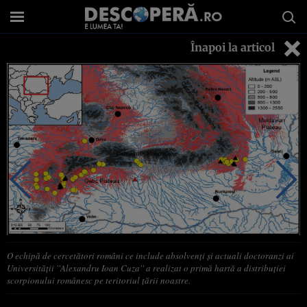
Înapoi la articol
O echipă de cercetători români ce include absolvenţi şi actuali doctoranzi ai
Universităţii ''Alexandru Ioan Cuza'' a realizat o primă hartă a distribuţiei
scorpionului românesc pe teritoriul ţării noastre.