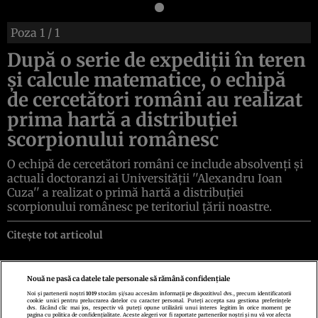
Poza
1
/ 1
După o serie de expediţii în teren
şi calcule matematice, o echipă
de cercetători români au realizat
prima hartă a distribuţiei
scorpionului românesc
O echipă de cercetători români ce include absolvenţi şi
actuali doctoranzi ai Universităţii ''Alexandru Ioan
Cuza'' a realizat o primă hartă a distribuţiei
scorpionului românesc pe teritoriul ţării noastre.
Citește tot articolul
Nouă ne pasă ca datele tale personale să rămână confidențiale
Noi și partenerii noștri
1019
stocăm și/sau accesăm informații pe dispozitivul dvs., precum identificatorii
cookie unici pentru prelucrarea datelor cu caracter personal. Puteți accepta sau gestiona preferințele
Politica de confidenţialitate
Politica de cookies
Termeni şi condiţii
dvs. făcând clic mai jos, respectiv vă puteți opune utilizării unui interes legitim în orice moment pe
Echipa redacțională
Contact
Setări Cookies
pagina cu politica de confidențialitate. Aceste alegeri vor fi raportate partenerilor noștri și nu vă vor afecta