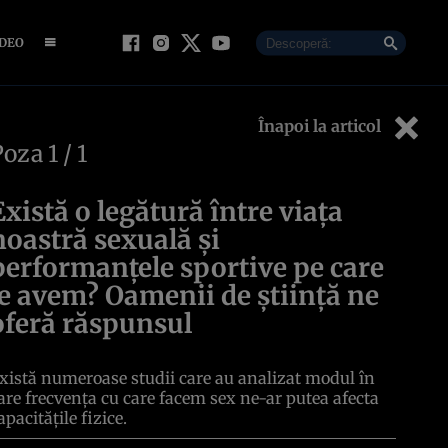
IDEO
Înapoi la articol
Poza
1
/ 1
Există o legătură între viaţa
noastră sexuală şi
performanţele sportive pe care
le avem? Oamenii de ştiinţă ne
oferă răspunsul
xistă numeroase studii care au analizat modul în
are frecvenţa cu care facem sex ne-ar putea afecta
apacităţile fizice.