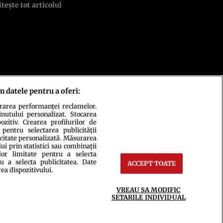
itește tot articolul
m datele pentru a oferi:
urarea performanței reclamelor.
inutului personalizat. Stocarea
zitiv. Crearea profilurilor de
 pentru selectarea publicității
icitate personalizată. Măsurarea
i prin statistici sau combinații
lor limitate pentru a selecta
u a selecta publicitatea. Date
ACCEPT TOATE
ct
Setări Cookies
rea dispozitivului.
VREAU SA MODIFIC
SETARILE INDIVIDUAL