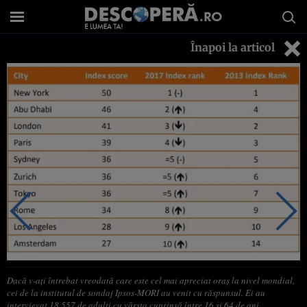
Înapoi la articol
Dacă v-aţi întrebat vreodată care este cel mai apreciat oraş la nivel mondial,
cei de la institutul de sondaj Ipsos-MORI au venit cu răspunsul. Ei au
intervievat 18.557 de adulţi cu vârsta cuprinsă între 16 şi 64 de ani,