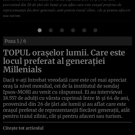
provenind din 26 de ţări ale lumii şi au aflat care este oraşul preferat de
reprezentanţii fiecărei generaţii, atât pentru traiul zilnic, cât şi pentru afaceri
sau turism.
Poza
1
/ 6
TOPUL oraşelor lumii. Care este
locul preferat al generaţiei
Millenials
Dacă v-aţi întrebat vreodată care este cel mai apreciat
oraş la nivel mondial, cei de la institutul de sondaj
Ipsos-MORI au venit cu răspunsul. Ei au intervievat
18.557 de adulţi cu vârsta cuprinsă între 16 şi 64 de ani,
provenind din 26 de ţări ale lumii şi au aflat care este
oraşul preferat de reprezentanţii fiecărei generaţii, atât
pentru traiul zilnic, cât şi pentru afaceri sau turism.
Citește tot articolul