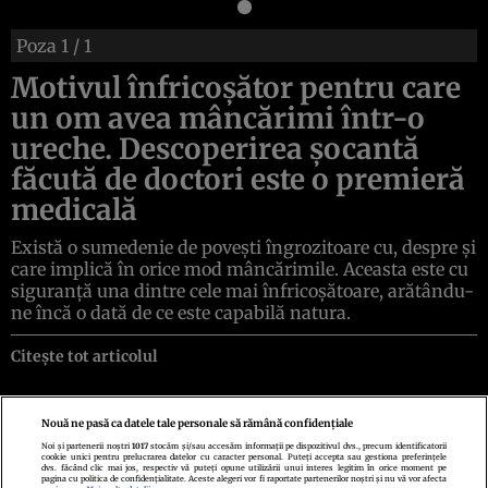
Poza
1
/ 1
Motivul înfricoşător pentru care
un om avea mâncărimi într-o
ureche. Descoperirea şocantă
făcută de doctori este o premieră
medicală
Există o sumedenie de poveşti îngrozitoare cu, despre şi
care implică în orice mod mâncărimile. Aceasta este cu
siguranţă una dintre cele mai înfricoşătoare, arătându-
ne încă o dată de ce este capabilă natura.
Citește tot articolul
Nouă ne pasă ca datele tale personale să rămână confidențiale
Noi și partenerii noștri
1017
stocăm și/sau accesăm informații pe dispozitivul dvs., precum identificatorii
cookie unici pentru prelucrarea datelor cu caracter personal. Puteți accepta sau gestiona preferințele
Politica de confidenţialitate
Politica de cookies
Termeni şi condiţii
dvs. făcând clic mai jos, respectiv vă puteți opune utilizării unui interes legitim în orice moment pe
Echipa redacțională
Contact
Setări Cookies
pagina cu politica de confidențialitate. Aceste alegeri vor fi raportate partenerilor noștri și nu vă vor afecta