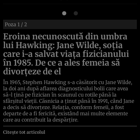
Poza
1
/ 2
Eroina necunoscută din umbra
lui Hawking: Jane Wilde, soţia
care i-a salvat viaţa fizicianului
în 1985. De ce a ales femeia să
divorţeze de el
În 1965, Stephen Hawking s-a căsătorit cu Jane Wilde,
la doi ani după aflarea diagnosticului bolii care avea
să-l ţină pe fizician în scaunul cu rotile până la
sfârşitul vieţii. Căsnicia a ţinut până în 1991, când Jane
a decis să divorţeze. Relaţia, conform femeii, a fost
departe de a fi fericită, existând mai multe elemente
care au contribuit la despărţire.
Citește tot articolul