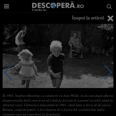
Înapoi la articol
În 1965, Stephen Hawking s-a căsătorit cu Jane Wilde, la doi ani după aflarea
diagnosticului bolii care avea să-l ţină pe fizician în scaunul cu rotile până la
sfârşitul vieţii. Căsnicia a ţinut până în 1991, când Jane a decis să divorţeze.
Relaţia, conform femeii, a fost departe de a fi fericită, existând mai multe
elemente care au contribuit la despărţire.