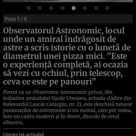
Poza
5
/ 8
Observatorul Astronomic, locul
unde un amiral îndrăgosit de
astre a scris istorie cu o lunetă de
diametrul unei pizza mici. ”Este
o experienţă completă, ai ocazia
să vezi cu ochiul, prin telescop,
ceva ce este pe panouri”
Pornit ca un Observator Astronomic privat, din
iniţiativa amiralului Vasile Urseanu, actuala clădire din
Bulevardul Lascăr Catargiu, nr. 21, este deschisă tuturor
pasionaţilor de astronomie şi nu numai, care pot vedea,
într-un cadru modern şi în direct, dincolo de cerul
albastru.
Citește tot articolul