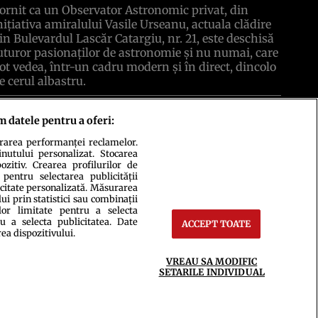
ornit ca un Observator Astronomic privat, din
niţiativa amiralului Vasile Urseanu, actuala clădire
in Bulevardul Lascăr Catargiu, nr. 21, este deschisă
uturor pasionaţilor de astronomie şi nu numai, care
ot vedea, într-un cadru modern şi în direct, dincolo
e cerul albastru.
itește tot articolul
m datele pentru a oferi:
urarea performanței reclamelor.
inutului personalizat. Stocarea
zitiv. Crearea profilurilor de
 pentru selectarea publicității
ct
Setări Cookies
icitate personalizată. Măsurarea
i prin statistici sau combinații
lor limitate pentru a selecta
u a selecta publicitatea. Date
ACCEPT TOATE
rea dispozitivului.
VREAU SA MODIFIC
SETARILE INDIVIDUAL
ce integral scrierile publicistice purtătoare de Drepturi de Autor.