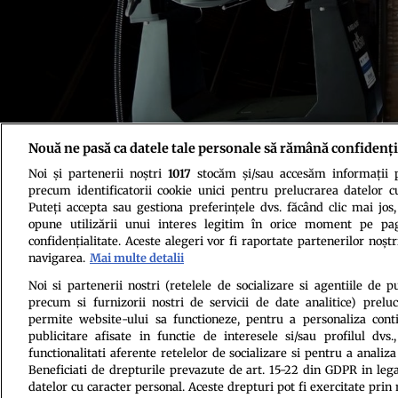
Nouă ne pasă ca datele tale personale să rămână confidenți
Noi și partenerii noștri
1017
stocăm și/sau accesăm informații pe
precum identificatorii cookie unici pentru prelucrarea datelor c
Puteți accepta sau gestiona preferințele dvs. făcând clic mai jos,
Politica de conf
opune utilizării unui interes legitim în orice moment pe pag
confidențialitate. Aceste alegeri vor fi raportate partenerilor noștr
navigarea.
Mai multe detalii
Noi si partenerii nostri (retelele de socializare si agentiile de p
precum si furnizorii nostri de servicii de date analitice) prel
permite website-ului sa functioneze, pentru a personaliza conti
publicitare afisate in functie de interesele si/sau profilul dvs
functionalitati aferente retelelor de socializare si pentru a analiza
Beneficiati de drepturile prevazute de art. 15-22 din GDPR in leg
Citarea se poate face în limita a 250 de semne. Nici o instituţie 
datelor cu caracter personal. Aceste drepturi pot fi exercitate prin