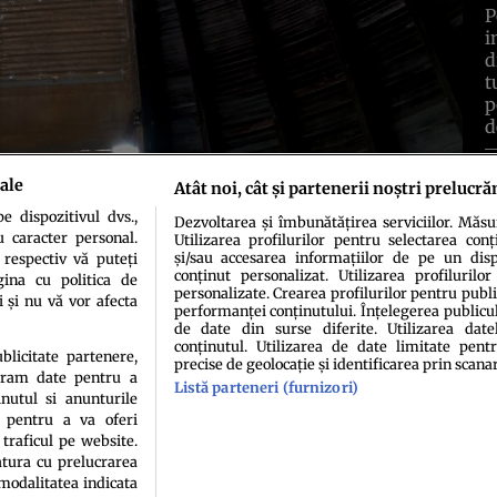
P
i
d
t
p
d
C
ale
Atât noi, cât și partenerii noștri prelucră
 dispozitivul dvs.,
Dezvoltarea și îmbunătățirea serviciilor. Măs
u caracter personal.
Utilizarea profilurilor pentru selectarea conț
și/sau accesarea informațiilor de pe un dispo
 respectiv vă puteți
conținut personalizat. Utilizarea profilurilor
idenţialitate
Politica de cookies
Termeni şi condiţii
Echipa redacțională
Conta
ina cu politica de
personalizate. Crearea profilurilor pentru publ
i și nu vă vor afecta
performanței conținutului. Înțelegerea publiculu
de date din surse diferite. Utilizarea date
conținutul. Utilizarea de date limitate pentr
ublicitate partenere,
precise de geolocație și identificarea prin scana
ucram date pentru a
Listă parteneri (furnizori)
nutul si anunturile
., pentru a va oferi
 traficul pe website.
atura cu prelucrarea
sau persoană (site-uri, instituţii mass-media, firme de monitorizare) nu poate reprodu
 modalitatea indicata