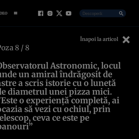
IDEO
Înapoi la articol
Poza
8
/ 8
Observatorul Astronomic, locul
unde un amiral îndrăgosit de
astre a scris istorie cu o lunetă
de diametrul unei pizza mici.
”Este o experienţă completă, ai
ocazia să vezi cu ochiul, prin
telescop, ceva ce este pe
panouri”