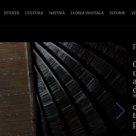
ȘTIINȚĂ
CULTURĂ
NATURĂ
LUMEA DIGITALĂ
ISTORIE
V