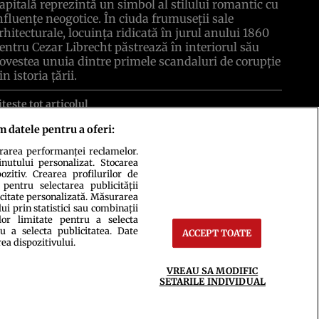
apitală reprezintă un simbol al stilului romantic cu
nfluenţe neogotice. În ciuda frumuseţii sale
rhitecturale, locuinţa ridicată în jurul anului 1860
entru Cezar Librecht păstrează în interiorul său
ovestea unuia dintre primele scandaluri de corupţie
in istoria ţării.
itește tot articolul
m datele pentru a oferi:
urarea performanței reclamelor.
inutului personalizat. Stocarea
zitiv. Crearea profilurilor de
 pentru selectarea publicității
icitate personalizată. Măsurarea
i prin statistici sau combinații
lor limitate pentru a selecta
u a selecta publicitatea. Date
ACCEPT TOATE
ct
Setări Cookies
rea dispozitivului.
VREAU SA MODIFIC
SETARILE INDIVIDUAL