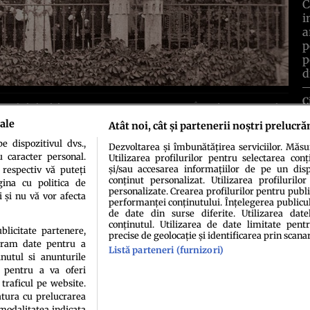
C
i
a
p
p
d
C
simbol al stilului romantic cu influenţe neogotice. În ciuda frumuseţii sale
cht păstrează în interiorul său povestea unuia dintre primele scandaluri de
ale
Atât noi, cât și partenerii noștri prelucră
 dispozitivul dvs.,
Dezvoltarea și îmbunătățirea serviciilor. Măs
u caracter personal.
Utilizarea profilurilor pentru selectarea conț
și/sau accesarea informațiilor de pe un dispo
 respectiv vă puteți
conținut personalizat. Utilizarea profilurilor
ina cu politica de
personalizate. Crearea profilurilor pentru publ
i și nu vă vor afecta
performanței conținutului. Înțelegerea publiculu
de date din surse diferite. Utilizarea date
conținutul. Utilizarea de date limitate pentr
idenţialitate
Politica de cookies
Termeni şi condiţii
Echipa redacțională
Conta
ublicitate partenere,
precise de geolocație și identificarea prin scana
ucram date pentru a
Listă parteneri (furnizori)
nutul si anunturile
., pentru a va oferi
 traficul pe website.
atura cu prelucrarea
 modalitatea indicata