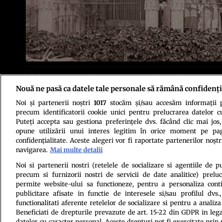
Clădirea aflată pe strada Dionisie Lupu nr.46 din Capitală reprezintă un 
arhitecturale, locuinţa ridicată în jurul anului 1860 pentru Cezar Libre
Nouă ne pasă ca datele tale personale să rămână confidenți
corupţie din istoria ţării.
Noi și partenerii noștri
1017
stocăm și/sau accesăm informații pe
precum identificatorii cookie unici pentru prelucrarea datelor c
Puteți accepta sau gestiona preferințele dvs. făcând clic mai jos,
opune utilizării unui interes legitim în orice moment pe pag
confidențialitate. Aceste alegeri vor fi raportate partenerilor noștr
navigarea.
Mai multe detalii
Politica de conf
Noi si partenerii nostri (retelele de socializare si agentiile de p
precum si furnizorii nostri de servicii de date analitice) prel
permite website-ului sa functioneze, pentru a personaliza conti
publicitare afisate in functie de interesele si/sau profilul dvs
functionalitati aferente retelelor de socializare si pentru a analiza
Beneficiati de drepturile prevazute de art. 15-22 din GDPR in leg
datelor cu caracter personal. Aceste drepturi pot fi exercitate prin