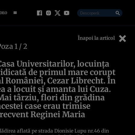
IDEO
Înapoi la articol
Poza
1
/ 2
Casa Universitarilor, locuinţa
ridicată de primul mare corupt
al României, Cezar Librecht. În
ea a locuit şi amanta lui Cuza.
Mai târziu, flori din grădina
acestei case erau trimise
frecvent Reginei Maria
lădirea aflată pe strada Dionisie Lupu nr.46 din