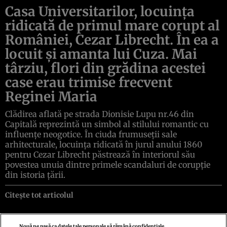
Casa Universitarilor, locuinţa
ridicată de primul mare corupt al
României, Cezar Librecht. În ea a
locuit şi amanta lui Cuza. Mai
târziu, flori din grădina acestei
case erau trimise frecvent
Reginei Maria
Clădirea aflată pe strada Dionisie Lupu nr.46 din
Capitală reprezintă un simbol al stilului romantic cu
influenţe neogotice. În ciuda frumuseţii sale
arhitecturale, locuinţa ridicată în jurul anului 1860
pentru Cezar Librecht păstrează în interiorul său
povestea unuia dintre primele scandaluri de corupţie
din istoria ţării.
Citește tot articolul
Nouă ne pasă ca datele tale personale să rămână confidențiale