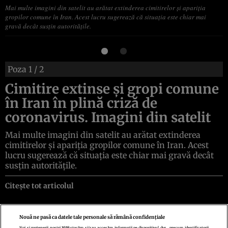
Mai multe imagini din satelit au arătat extinderea cimitirelor şi apariţia
gropilor comune în Iran. Acest lucru sugerează că situaţia este chiar mai
gravă decât susţin autorităţile.
Poza
1
/ 2
Cimitire extinse şi gropi comune
în Iran în plină criză de
coronavirus. Imagini din satelit
Mai multe imagini din satelit au arătat extinderea
cimitirelor şi apariţia gropilor comune în Iran. Acest
lucru sugerează că situaţia este chiar mai gravă decât
susţin autorităţile.
Citește tot articolul
Nouă ne pasă ca datele tale personale să rămână confidențiale
Noi și partenerii noștri
1019
stocăm și/sau accesăm informații pe dispozitivul dvs., precum identificatorii