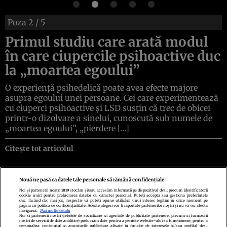
Poza
2
/ 5
Primul studiu care arată modul
în care ciupercile psihoactive duc
la „moartea egoului”
O experiență psihedelică poate avea efecte majore
asupra egoului unei persoane. Cei care experimentează
cu ciuperci psihoactive și LSD susțin că trec de obicei
printr-o dizolvare a sinelui, cunoscută sub numele de
„moartea egoului”, „pierdere […]
Citește tot articolul
Nouă ne pasă ca datele tale personale să rămână confidențiale
Noi și partenerii noștri
1019
stocăm și/sau accesăm informații pe dispozitivul dvs., precum identificatorii
cookie unici pentru prelucrarea datelor cu caracter personal. Puteți accepta sau gestiona preferințele
Politica de confidenţialitate
Politica de cookies
Termeni şi condiţii
dvs. făcând clic mai jos, respectiv vă puteți opune utilizării unui interes legitim în orice moment pe
Echipa redacțională
Contact
Setări Cookies
pagina cu politica de confidențialitate. Aceste alegeri vor fi raportate partenerilor noștri și nu vă vor afecta
navigarea.
Mai multe detalii
Noi si partenerii nostri (retelele de socializare si agentiile de publicitate partenere, precum si furnizorii
nostri de servicii de date analitice) prelucram date pentru a permite website-ului sa functioneze, pentru a
personaliza continutul si anunturile publicitare afisate in functie de interesele si/sau profilul dvs.,