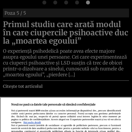
Poza
5
/ 5
Primul studiu care arată modul
în care ciupercile psihoactive duc
la „moartea egoului”
O experiență psihedelică poate avea efecte majore
asupra egoului unei persoane. Cei care experimentează
cu ciuperci psihoactive și LSD susțin că trec de obicei
printr-o dizolvare a sinelui, cunoscută sub numele de
„moartea egoului”, „pierdere […]
Citește tot articolul
Nouă ne pasă ca datele tale personale să rămână confidențiale
Noi și partenerii noștri
1019
stocăm și/sau accesăm informații pe dispozitivul dvs., precum identificatorii
cookie unici pentru prelucrarea datelor cu caracter personal. Puteți accepta sau gestiona preferințele
Politica de confidenţialitate
Politica de cookies
Termeni şi condiţii
dvs. făcând clic mai jos, respectiv vă puteți opune utilizării unui interes legitim în orice moment pe
Echipa redacțională
Contact
Setări Cookies
pagina cu politica de confidențialitate. Aceste alegeri vor fi raportate partenerilor noștri și nu vă vor afecta
navigarea.
Mai multe detalii
Noi si partenerii nostri (retelele de socializare si agentiile de publicitate partenere, precum si furnizorii
nostri de servicii de date analitice) prelucram date pentru a permite website-ului sa functioneze, pentru a
personaliza continutul si anunturile publicitare afisate in functie de interesele si/sau profilul dvs.,