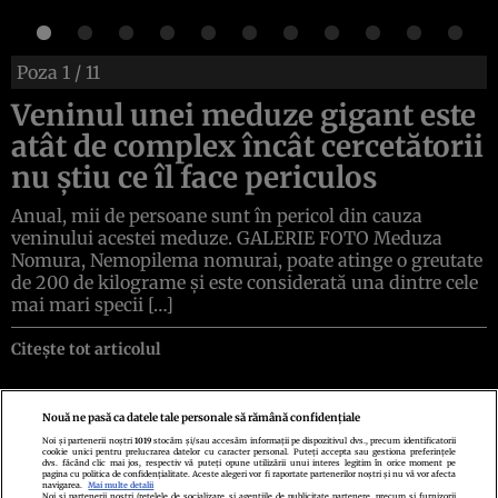
Poza
1
/ 11
Veninul unei meduze gigant este
atât de complex încât cercetătorii
nu știu ce îl face periculos
Anual, mii de persoane sunt în pericol din cauza
veninului acestei meduze. GALERIE FOTO Meduza
Nomura, Nemopilema nomurai, poate atinge o greutate
de 200 de kilograme și este considerată una dintre cele
mai mari specii […]
Citește tot articolul
Nouă ne pasă ca datele tale personale să rămână confidențiale
Noi și partenerii noștri
1019
stocăm și/sau accesăm informații pe dispozitivul dvs., precum identificatorii
cookie unici pentru prelucrarea datelor cu caracter personal. Puteți accepta sau gestiona preferințele
Politica de confidenţialitate
Politica de cookies
Termeni şi condiţii
dvs. făcând clic mai jos, respectiv vă puteți opune utilizării unui interes legitim în orice moment pe
Echipa redacțională
Contact
Setări Cookies
pagina cu politica de confidențialitate. Aceste alegeri vor fi raportate partenerilor noștri și nu vă vor afecta
navigarea.
Mai multe detalii
Noi si partenerii nostri (retelele de socializare si agentiile de publicitate partenere, precum si furnizorii