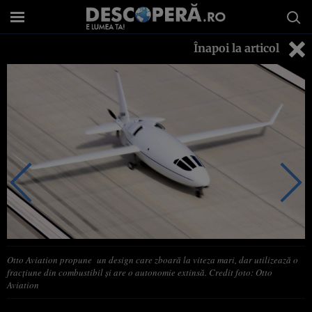
Înapoi la articol
Otto Aviation propune un design care zboară la viteza mari, dar utilizează o
fracțiune din combustibil și are o autonomie extinsă. Credit foto: Otto
Aviation