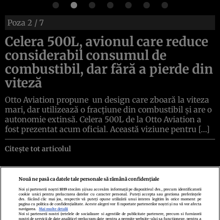
Poza
2
/ 7
Celera 500L, avionul care reduce
considerabil consumul de
combustibil, dar fără a pierde din
viteză
Otto Aviation propune un design care zboară la viteza
mari, dar utilizează o fracțiune din combustibil și are o
autonomie extinsă. Celera 500L de la Otto Aviation a
fost prezentat acum oficial. Această viziune pentru […]
Citește tot articolul
Nouă ne pasă ca datele tale personale să rămână confidențiale
Noi și partenerii noștri
1019
stocăm și/sau accesăm informații pe dispozitivul dvs., precum identificatorii
cookie unici pentru prelucrarea datelor cu caracter personal. Puteți accepta sau gestiona preferințele
Politica de confidenţialitate
Politica de cookies
Termeni şi condiţii
dvs. făcând clic mai jos, respectiv vă puteți opune utilizării unui interes legitim în orice moment pe
Echipa redacțională
Contact
Setări Cookies
pagina cu politica de confidențialitate. Aceste alegeri vor fi raportate partenerilor noștri și nu vă vor afecta
navigarea.
Mai multe detalii
Noi si partenerii nostri (retelele de socializare si agentiile de publicitate partenere, precum si furnizorii
nostri de servicii de date analitice) prelucram date pentru a permite website-ului sa functioneze, pentru a