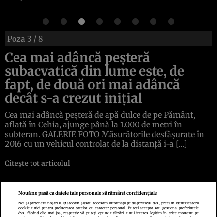
Poza
3
/ 8
Cea mai adâncă peșteră
subacvatică din lume este, de
fapt, de două ori mai adâncă
decât s-a crezut inițial
Cea mai adâncă peșteră de apă dulce de pe Pământ,
aflată în Cehia, ajunge până la 1.000 de metri în
subteran. GALERIE FOTO Măsurătorile desfășurate în
2016 cu un vehicul controlat de la distanță i-a […]
Citește tot articolul
Nouă ne pasă ca datele tale personale să rămână confidențiale
Noi și partenerii noștri
1019
stocăm și/sau accesăm informații pe dispozitivul dvs., precum identificatorii
cookie unici pentru prelucrarea datelor cu caracter personal. Puteți accepta sau gestiona preferințele
Politica de confidenţialitate
Politica de cookies
Termeni şi condiţii
dvs. făcând clic mai jos, respectiv vă puteți opune utilizării unui interes legitim în orice moment pe