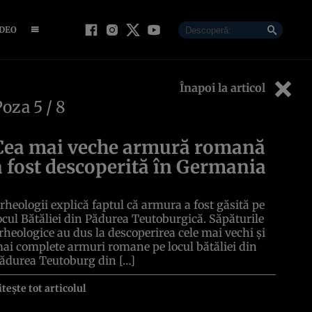
IDEO
Înapoi la articol
Poza
5
/ 8
Cea mai veche armură romană
a fost descoperită în Germania
rheologii explică faptul că armura a fost găsită pe
ocul Bătăliei din Pădurea Teutoburgică. Săpăturile
rheologice au dus la descoperirea cele mai vechi și
ai complete armuri romane pe locul bătăliei din
ădurea Teutoburg din […]
itește tot articolul