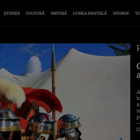
ȘTIINȚĂ
CULTURĂ
NATURĂ
LUMEA DIGITALĂ
ISTORIE
V
A
l
a
m
p
C