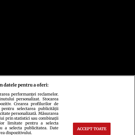
m datele pentru a oferi:
urarea performanței reclamelor.
inutului personalizat. Stocarea
zitiv. Crearea profilurilor de
 pentru selectarea publicității
icitate personalizată. Măsurarea
i prin statistici sau combinații
lor limitate pentru a selecta
u a selecta publicitatea. Date
ACCEPT TOATE
rea dispozitivului.