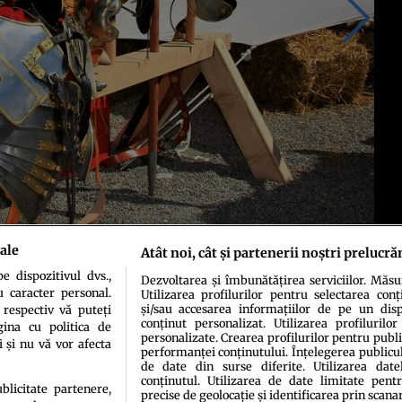
ale
Atât noi, cât și partenerii noștri prelucră
 dispozitivul dvs.,
Dezvoltarea și îmbunătățirea serviciilor. Măs
 Pădurea Teutoburgică. Credit Pixabay
u caracter personal.
Utilizarea profilurilor pentru selectarea conț
și/sau accesarea informațiilor de pe un dispo
 respectiv vă puteți
conținut personalizat. Utilizarea profilurilor
ina cu politica de
personalizate. Crearea profilurilor pentru publ
i și nu vă vor afecta
performanței conținutului. Înțelegerea publiculu
de date din surse diferite. Utilizarea date
conținutul. Utilizarea de date limitate pentr
ublicitate partenere,
precise de geolocație și identificarea prin scana