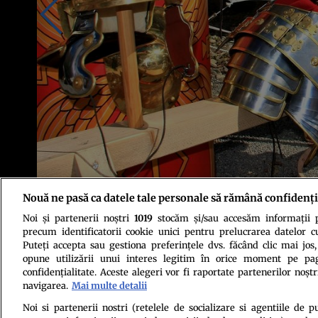
Nouă ne pasă ca datele tale personale să rămână confidenți
Noi și partenerii noștri
1019
stocăm și/sau accesăm informații pe
Arheologii explică faptul că armura a fost găsită pe locul Bătăliei din
precum identificatorii cookie unici pentru prelucrarea datelor c
Puteți accepta sau gestiona preferințele dvs. făcând clic mai jos,
opune utilizării unui interes legitim în orice moment pe pag
confidențialitate. Aceste alegeri vor fi raportate partenerilor noștr
navigarea.
Mai multe detalii
Noi si partenerii nostri (retelele de socializare si agentiile de p